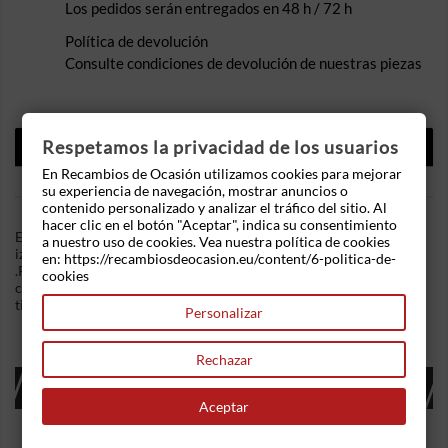
Los pedidos serán entregados en 48 h / 72 h
Política de devolución
Consulte condiciones de devolución de nuestras piezas
DESCRIPCIÓN
Respetamos la privacidad de los usuarios
En Recambios de Ocasión utilizamos cookies para mejorar
DETALLES DEL PRODUCTO
su experiencia de navegación, mostrar anuncios o
contenido personalizado y analizar el tráfico del sitio. Al
hacer clic en el botón "Aceptar", indica su consentimiento
En Recambios de Ocasion disponemos de Elevalunas delantero
a nuestro uso de cookies. Vea nuestra política de cookies
izquierdo Citroen Xsara (N1) (1997-2004) 1.9 D (70 cv)
en: https://recambiosdeocasion.eu/content/6-politica-de-
.Referencia Interna: 03141105372307. Mecanismo electrico y
cookies
conector de 2 pines. Ademas, disponemos de mas recambios, si
tiene cualquier duda consultenos.
Personalizar
Rechazar
16 OTROS PRODUCTOS EN LA MISMA
CATEGORÍA:
Aceptar