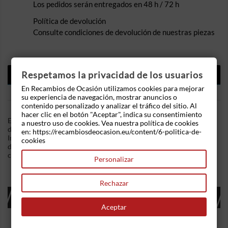
Los pedidos serán entregados en 48 h / 72 h
Política de devolución
Consulte condiciones de devolución de nuestras piezas
DESCRIPCIÓN
Respetamos la privacidad de los usuarios
En Recambios de Ocasión utilizamos cookies para mejorar
DETALLES DEL PRODUCTO
su experiencia de navegación, mostrar anuncios o
contenido personalizado y analizar el tráfico del sitio. Al
hacer clic en el botón "Aceptar", indica su consentimiento
En Recambios de Ocasion disponemos de Elevalunas trasero
a nuestro uso de cookies. Vea nuestra política de cookies
derecho Opel Astra H (2004-2009) 1.4i 16V (90 cv) .Referencia
en: https://recambiosdeocasion.eu/content/6-politica-de-
Interna: 03141111454422. Mecanismo manual . Ademas,
cookies
disponemos de mas recambios, si tiene cualquier duda
consultenos.
Personalizar
Rechazar
16 OTROS PRODUCTOS EN LA MISMA
CATEGORÍA:
Aceptar