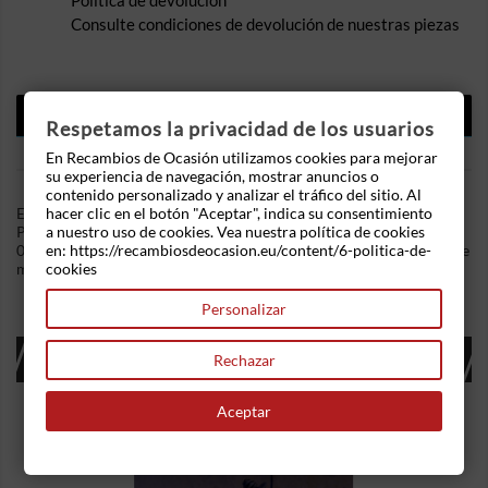
Política de devolución
Consulte condiciones de devolución de nuestras piezas
DESCRIPCIÓN
Respetamos la privacidad de los usuarios
DETALLES DEL PRODUCTO
En Recambios de Ocasión utilizamos cookies para mejorar
su experiencia de navegación, mostrar anuncios o
contenido personalizado y analizar el tráfico del sitio. Al
hacer clic en el botón "Aceptar", indica su consentimiento
En Recambios de Ocasion disponemos de Mando climatizador
a nuestro uso de cookies. Vea nuestra política de cookies
Peugeot 206 (1998) 1.6 16V (109 cv) .Referencia Interna:
en: https://recambiosdeocasion.eu/content/6-politica-de-
03141551344651 - Ref: 96-430-550 XT. Ademas, disponemos de
cookies
mas recambios, si tiene cualquier duda consultenos.
Personalizar
16 OTROS PRODUCTOS EN LA MISMA
Rechazar
CATEGORÍA:
Aceptar