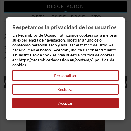
DESCRIPCIÓN
DETALLES DEL PRODUCTO
Respetamos la privacidad de los usuarios
En Recambios de Ocasion disponemos de Elevalunas delantero
En Recambios de Ocasión utilizamos cookies para mejorar
derecho Opel Corsa C (Versión 2003) 1.3 CDTI (70 cv)
su experiencia de navegación, mostrar anuncios o
.Referencia Interna: 03141743126261 - Ref:
contenido personalizado y analizar el tráfico del sitio. Al
72.017.0031060281. Mecanismo eléctrico con conector de 5
hacer clic en el botón "Aceptar", indica su consentimiento
pines. Ademas, disponemos de mas recambios, si tiene cualquier
a nuestro uso de cookies. Vea nuestra política de cookies
duda consultenos.
en: https://recambiosdeocasion.eu/content/6-politica-de-
cookies
Personalizar
16 OTROS PRODUCTOS EN LA MISMA
CATEGORÍA:
Rechazar
Aceptar