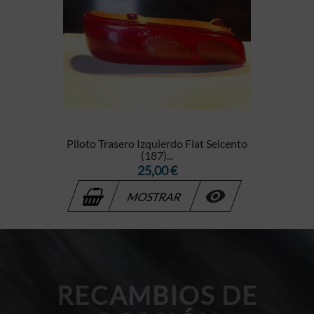
Piloto Trasero Izquierdo Fiat Seicento
(187)...
Precio
25,00 €

MOSTRAR
RECAMBIOS DE