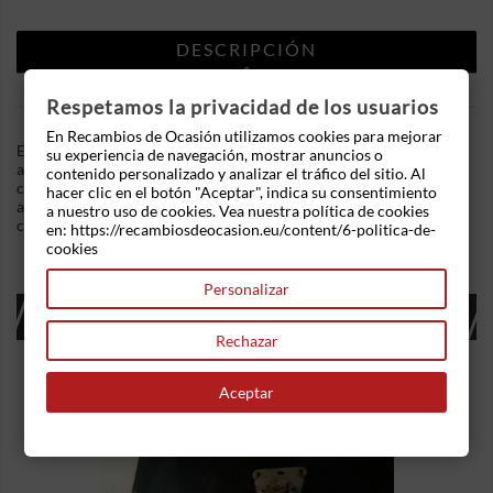
DESCRIPCIÓN
DETALLES DEL PRODUCTO
Respetamos la privacidad de los usuarios
En Recambios de Ocasión utilizamos cookies para mejorar
En Recambios de Ocasion disponemos de Compresor aire
su experiencia de navegación, mostrar anuncios o
acondicionado Nissan Primera (P11) (1995-2002) 1.6 16V (99
contenido personalizado y analizar el tráfico del sitio. Al
cv) .Referencia Interna: 03161246231463. Tuberías de aire
hacer clic en el botón "Aceptar", indica su consentimiento
acondicionado. Ademas, disponemos de mas recambios, si tiene
a nuestro uso de cookies. Vea nuestra política de cookies
cualquier duda consultenos.
en: https://recambiosdeocasion.eu/content/6-politica-de-
cookies
Personalizar
16 OTROS PRODUCTOS EN LA MISMA
CATEGORÍA:
Rechazar
Aceptar