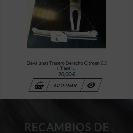
Elevalunas Trasero Derecho Citroen C3
I (Fase I,...
Precio
20,00 €

MOSTRAR
RECAMBIOS DE