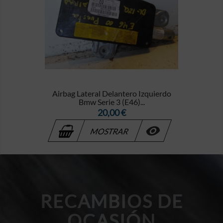
Airbag Lateral Delantero Izquierdo
Bmw Serie 3 (E46)...
Precio
20,00 €

MOSTRAR
RECAMBIOS DE
OCASIÓN