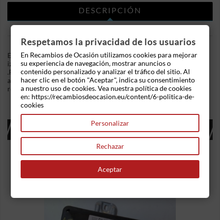
DESCRIPCIÓN
DETALLES DEL PRODUCTO
Respetamos la privacidad de los usuarios
En Recambios de Ocasión utilizamos cookies para mejorar
En Recambios de Ocasion disponemos de Piloto trasero
su experiencia de navegación, mostrar anuncios o
izquierdo Renault Laguna II Grandtour 1.9 dCi (120 cv)
contenido personalizado y analizar el tráfico del sitio. Al
.Referencia Interna: 03161624296417. Tiene una grieta que no
hacer clic en el botón "Aceptar", indica su consentimiento
afecta a su funcionamiento. Ademas, disponemos de mas
a nuestro uso de cookies. Vea nuestra política de cookies
recambios, si tiene cualquier duda consultenos.
en: https://recambiosdeocasion.eu/content/6-politica-de-
cookies
Personalizar
16 OTROS PRODUCTOS EN LA MISMA
CATEGORÍA:
Rechazar
Aceptar