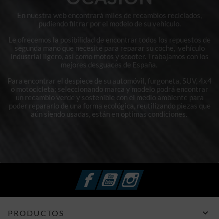
En nuestra web encontrará miles de recambios reciclados,
pudiendo filtrar por el modelo de su vehículo.
Le ofrecemos la posibilidad de encontrar todos los repuestos de
segunda mano que necesite para reparar su coche, vehículo
industrial ligero, así como motos y scooter. Trabajamos con los
mejores desguaces de España.
Para encontrar el despiece de su automóvil, furgoneta, SUV, 4x4
o motocicleta; seleccionando marca y modelo podrá encontrar
un recambio verde y sostenible con el medio ambiente para
poder repararlo de una forma ecológica, reutilizando piezas que
aún siendo usadas, están en optimas condiciones.
Facebook
YouTube
Instagram

PRODUCTOS