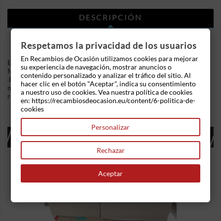
DESCRIPCIÓN
DETALLES DEL PRODUCTO
Respetamos la privacidad de los usuarios
En Recambios de Ocasión utilizamos cookies para mejorar
En Recambios de Ocasion disponemos de Amortiguador
su experiencia de navegación, mostrar anuncios o
Maletero Porton Peugeot 406 (8) (1995-2004) 1.8 i 16V (116 cv)
contenido personalizado y analizar el tráfico del sitio. Al
.Referencia Interna: 03171054236567. Juego de botellas de
hacer clic en el botón "Aceptar", indica su consentimiento
maletero de 250n de fuerza. Ademas, disponemos de mas
a nuestro uso de cookies. Vea nuestra política de cookies
recambios, si tiene cualquier duda consultenos.
en: https://recambiosdeocasion.eu/content/6-politica-de-
cookies
Personalizar
16 OTROS PRODUCTOS EN LA MISMA
CATEGORÍA:
Rechazar
Aceptar