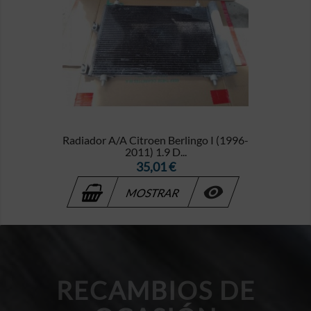
Radiador A/A Citroen Berlingo I (1996-
2011) 1.9 D...
Precio
35,01 €

MOSTRAR
RECAMBIOS DE