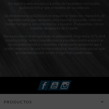
En nuestra web encontrará miles de recambios reciclados,
pudiendo filtrar por el modelo de su vehículo.
Le ofrecemos la posibilidad de encontrar todos los repuestos de
segunda mano que necesite para reparar su coche, vehículo
industrial ligero, así como motos y scooter. Trabajamos con los
mejores desguaces de España.
Para encontrar el despiece de su automóvil, furgoneta, SUV, 4x4
o motocicleta; seleccionando marca y modelo podrá encontrar
un recambio verde y sostenible con el medio ambiente para
poder repararlo de una forma ecológica, reutilizando piezas que
aún siendo usadas, están en optimas condiciones.
Facebook
YouTube
Instagram

PRODUCTOS