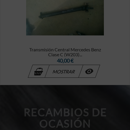
Transmisión Central Mercedes Benz
Clase C (W203)...
Precio
40,00 €

MOSTRAR
RECAMBIOS DE
OCASIÓN