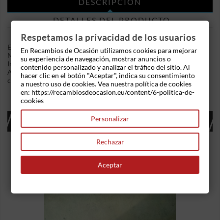
DESCRIPCIÓN
DETALLES DEL PRODUCTO
Respetamos la privacidad de los usuarios
En Recambios de Ocasion disponemos de Depósito limpia
En Recambios de Ocasión utilizamos cookies para mejorar
Nissan Primera (P11) (1995-2002) 2.0 16V (115 cv) .Referencia
su experiencia de navegación, mostrar anuncios o
Interna: 03181618279069. Con motor de agua incluido.
contenido personalizado y analizar el tráfico del sitio. Al
Ademas, disponemos de mas recambios, si tiene cualquier duda
hacer clic en el botón "Aceptar", indica su consentimiento
consultenos.
a nuestro uso de cookies. Vea nuestra política de cookies
en: https://recambiosdeocasion.eu/content/6-politica-de-
cookies
16 OTROS PRODUCTOS EN LA MISMA
Personalizar
CATEGORÍA:
Rechazar
Aceptar