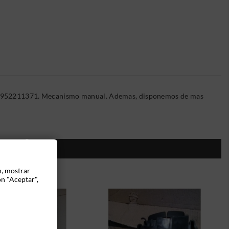
3190952211371. Mecanismo manual. Ademas, disponemos de mas
ÍA:
n, mostrar
ón "Aceptar",