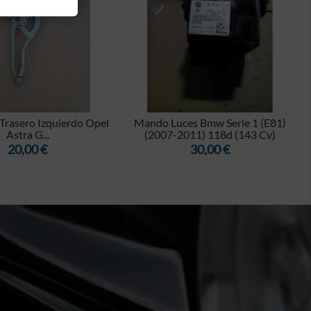


 Trasero Izquierdo Opel
Mando Luces Bmw Serie 1 (E81)
Astra G...
(2007-2011) 118d (143 Cv)
Precio
Precio
20,00 €
30,00 €