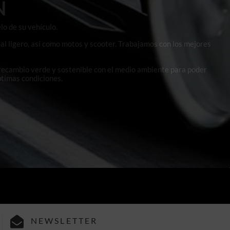
N
lo de su vehículo.
al ligero, así como motos y scooter. Trabajamos con los mejores
 recambio verde y sostenible con el medio ambiente para poder
ptimas condiciones.
NEWSLETTER