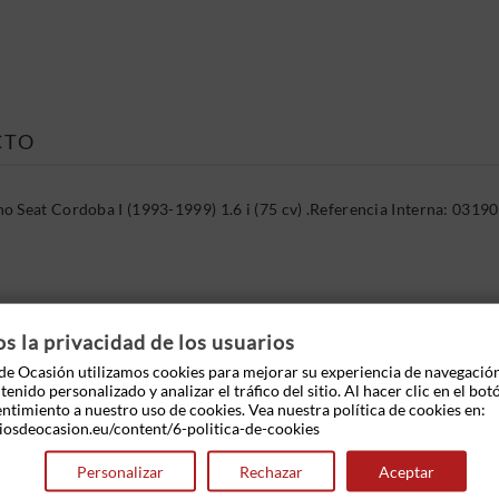
CTO
ho Seat Cordoba I (1993-1999) 1.6 i (75 cv) .Referencia Interna: 0
 OTROS PRODUCTOS EN LA MISMA CATEGOR
 la privacidad de los usuarios
e Ocasión utilizamos cookies para mejorar su experiencia de navegació
enido personalizado y analizar el tráfico del sitio. Al hacer clic en el bot
entimiento a nuestro uso de cookies. Vea nuestra política de cookies en:
iosdeocasion.eu/content/6-politica-de-cookies
Personalizar
Rechazar
Aceptar