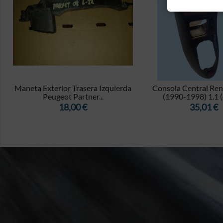


Maneta Exterior Trasera Izquierda
Consola Central Rena
Peugeot Partner...
(1990-1998) 1.1 
Precio
Precio
18,00 €
35,01 €