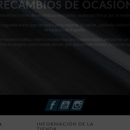
RECAMBIOS DE OCASIÓ
contrará miles de recambios reciclados, pudiendo filtrar por el mode
e segunda mano que necesite para reparar su coche, vehículo industri
desguaces de España.
4x4 o motocicleta; seleccionando marca y modelo podrá encontrar un
orma ecológica, reutilizando piezas que aún siendo usadas, están en o
Facebook
YouTube
Instagram
A
INFORMACIÓN DE LA
TIENDA