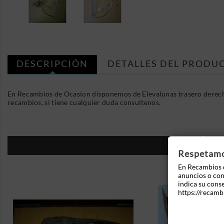
DESCRIPCIÓN
DETALLES DEL PRODU
En Recambios de Ocasion disponemos de Elevalunas trasero derec
recambios, si tiene cualquier duda consultenos.
16
Respetamos
En Recambios d
anuncios o cont
indica su cons
https://recamb