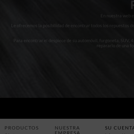
En nuestra web en
Le ofrecemos la posibilidad de encontrar todos los repuestos d
Para encontrar el despiece de su automóvil, furgoneta, SUV, 
repararlo de una f
PRODUCTOS
NUESTRA
SU CUENT
EMPRESA