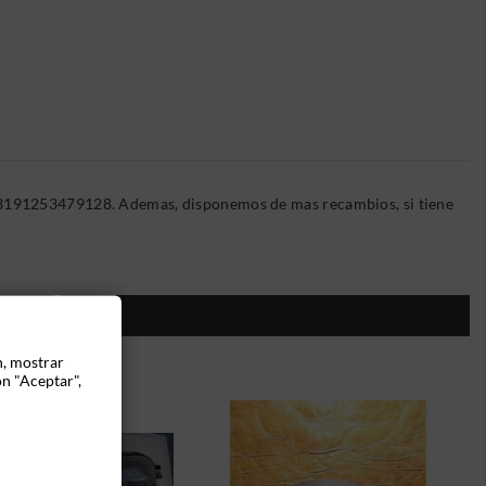
 03191253479128. Ademas, disponemos de mas recambios, si tiene
ÍA:
n, mostrar
ón "Aceptar",