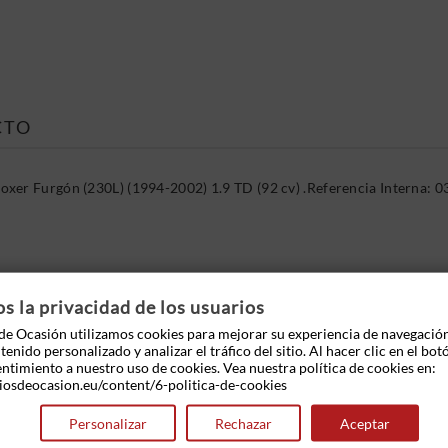
CTO
xer Furgón (230L) (1994-2002) 1.9 TD (92 cv) .Referencia Interna:
 OTROS PRODUCTOS EN LA MISMA CATEGOR
 la privacidad de los usuarios
e Ocasión utilizamos cookies para mejorar su experiencia de navegació
enido personalizado y analizar el tráfico del sitio. Al hacer clic en el bot
entimiento a nuestro uso de cookies. Vea nuestra política de cookies en:
iosdeocasion.eu/content/6-politica-de-cookies
Personalizar
Rechazar
Aceptar