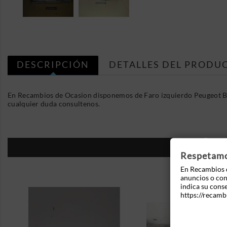
DESCRIPCIÓN
DETALLES DEL PRODU
En Recambios de Ocasion disponemos de Faro izquierdo Peugeot Bo
cualquier duda consultenos.
16
Respetamos
En Recambios d
anuncios o cont
indica su cons
https://recamb