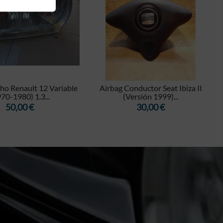


ho Renault 12 Variable
Airbag Conductor Seat Ibiza II
70-1980) 1.3...
(Versión 1999)...
Precio
Precio
50,00 €
30,00 €