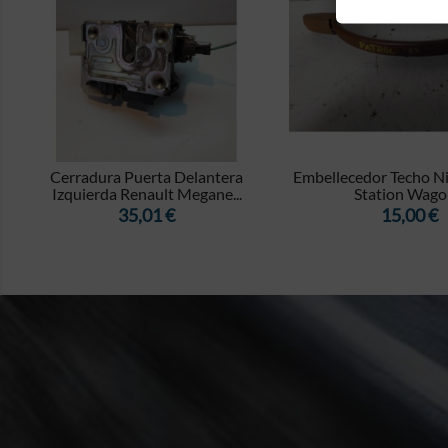


-
Cerradura Puerta Delantera
Embellecedor Techo Ni
Izquierda Renault Megane...
Station Wagon
Precio
Precio
35,01 €
15,00 €