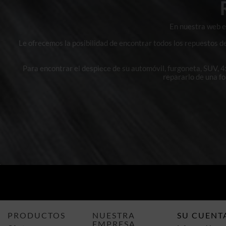
En nuestra web en
Le ofrecemos la posibilidad de encontrar todos los repuestos d
Para encontrar el despiece de su automóvil, furgoneta, SUV, 
repararlo de una f
PRODUCTOS
NUESTRA
SU CUENT
EMPRESA