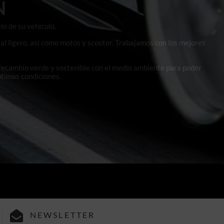
N
lo de su vehículo.
al ligero, así como motos y scooter. Trabajamos con los mejores
 recambio verde y sostenible con el medio ambiente para poder
ptimas condiciones.
NEWSLETTER