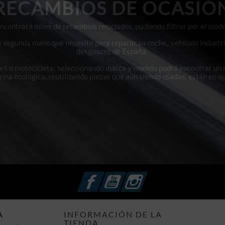
RECAMBIOS DE OCASIÓ
contrará miles de recambios reciclados, pudiendo filtrar por el mode
e segunda mano que necesite para reparar su coche, vehículo industri
desguaces de España.
4x4 o motocicleta; seleccionando marca y modelo podrá encontrar un
orma ecológica, reutilizando piezas que aún siendo usadas, están en o
Facebook
YouTube
Instagram
A
INFORMACIÓN DE LA
TIENDA