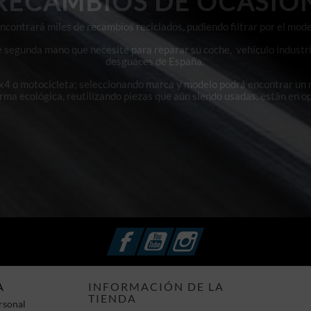
RECAMBIOS DE OCASIÓ
contrará miles de recambios reciclados, pudiendo filtrar por el mode
e segunda mano que necesite para reparar su coche, vehículo industri
desguaces de España.
4x4 o motocicleta; seleccionando marca y modelo podrá encontrar un
orma ecológica, reutilizando piezas que aún siendo usadas, están en o
Facebook
YouTube
Instagram
A
INFORMACIÓN DE LA
TIENDA
rsonal