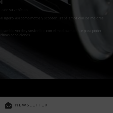
N
lo de su vehículo.
al ligero, así como motos y scooter. Trabajamos con los mejores
 recambio verde y sostenible con el medio ambiente para poder
ptimas condiciones.
NEWSLETTER