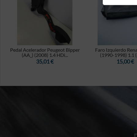


I
Pedal Acelerador Peugeot Bipper
Faro Izquierdo Renau
(AA_) (2008) 1.4 HDi...
(1990-1998) 1.1 
Precio
Precio
35,01 €
15,00 €