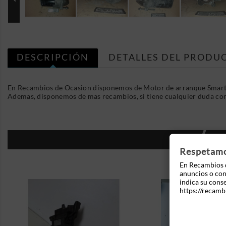
DESCRIPCIÓN
DETALLES DEL PRODU
En Recambios de Ocasion disponemos de Motor de arranque Smart Fo
Ademas, disponemos de mas recambios, si tiene cualquier duda co
16
Respetamos
En Recambios d
anuncios o cont
indica su cons
https://recamb