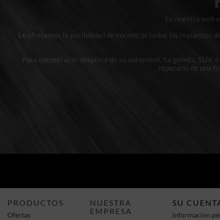
En nuestra web en
Le ofrecemos la posibilidad de encontrar todos los repuestos d
Para encontrar el despiece de su automóvil, furgoneta, SUV, 
repararlo de una f
PRODUCTOS
NUESTRA
SU CUENT
EMPRESA
Ofertas
Información pe