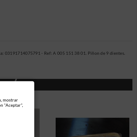
a: 03191714075791 - Ref: A 005 151 38 01. Piñon de 9 dientes.
ÍA:
n, mostrar
ón "Aceptar",