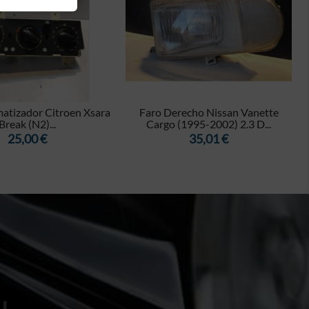


atizador Citroen Xsara
Faro Derecho Nissan Vanette
Break (N2)...
Cargo (1995-2002) 2.3 D...
Precio
Precio
25,00 €
35,01 €