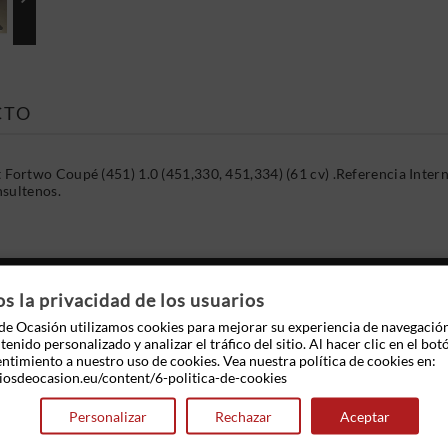
CTO
rtwo Coupé (451) 1.0 (451,330, 451,334) (61 cv) .Referencia Intern
nsultenos.
 OTROS PRODUCTOS EN LA MISMA CATEGOR
 la privacidad de los usuarios
e Ocasión utilizamos cookies para mejorar su experiencia de navegació
enido personalizado y analizar el tráfico del sitio. Al hacer clic en el bot
entimiento a nuestro uso de cookies. Vea nuestra política de cookies en:
iosdeocasion.eu/content/6-politica-de-cookies
Personalizar
Rechazar
Aceptar