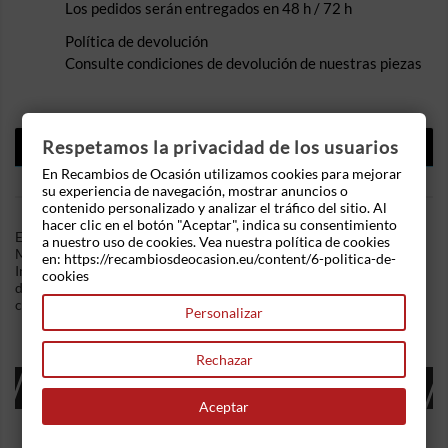
Los pedidos serán entregados en 48 h / 72 h
Política de devolución
Consulte condiciones de devolución de nuestras piezas
DESCRIPCIÓN
Respetamos la privacidad de los usuarios
En Recambios de Ocasión utilizamos cookies para mejorar
DETALLES DEL PRODUCTO
su experiencia de navegación, mostrar anuncios o
contenido personalizado y analizar el tráfico del sitio. Al
hacer clic en el botón "Aceptar", indica su consentimiento
En Recambios de Ocasion disponemos de Termostato Renault
a nuestro uso de cookies. Vea nuestra política de cookies
MEGANE I KOMBI VAN (2000-2003) 1.9 D (64 CV) .Referencia
en: https://recambiosdeocasion.eu/content/6-politica-de-
Interna: 10171221198985. Caja termostato . Ademas,
cookies
disponemos de mas recambios, si tiene cualquier duda
consultenos.
Personalizar
Rechazar
16 OTROS PRODUCTOS EN LA MISMA
CATEGORÍA:
Aceptar