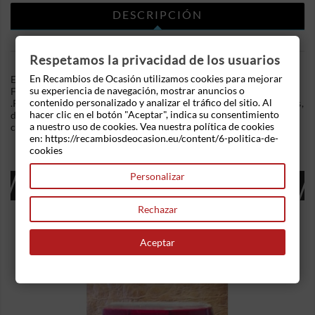
DESCRIPCIÓN
DETALLES DEL PRODUCTO
Respetamos la privacidad de los usuarios
En Recambios de Ocasión utilizamos cookies para mejorar
En Recambios de Ocasion disponemos de Modulo electronico
su experiencia de navegación, mostrar anuncios o
Fiat Stilo (192) (2001-2007) 1.9 16V JTD (3 dr) (140 cv)
contenido personalizado y analizar el tráfico del sitio. Al
.Referencia Interna: 06281550149265 - Ref: 51711306. Ademas,
hacer clic en el botón "Aceptar", indica su consentimiento
disponemos de mas recambios, si tiene cualquier duda
a nuestro uso de cookies. Vea nuestra política de cookies
consultenos.
en: https://recambiosdeocasion.eu/content/6-politica-de-
cookies
Personalizar
16 OTROS PRODUCTOS EN LA MISMA
CATEGORÍA:
Rechazar
Aceptar