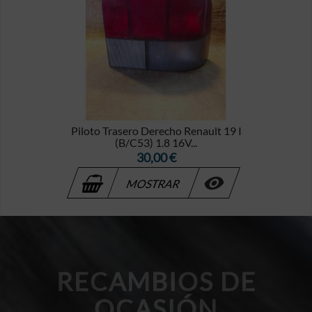
Piloto Trasero Derecho Renault 19 I
(B/C53) 1.8 16V...
Precio
30,00 €

MOSTRAR
RECAMBIOS DE
OCASIÓN