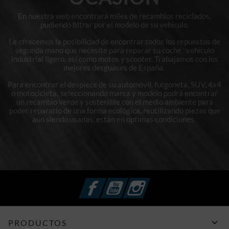
En nuestra web encontrará miles de recambios reciclados,
pudiendo filtrar por el modelo de su vehículo.
Le ofrecemos la posibilidad de encontrar todos los repuestos de
segunda mano que necesite para reparar su coche, vehículo
industrial ligero, así como motos y scooter. Trabajamos con los
mejores desguaces de España.
Para encontrar el despiece de su automóvil, furgoneta, SUV, 4x4
o motocicleta; seleccionando marca y modelo podrá encontrar
un recambio verde y sostenible con el medio ambiente para
poder repararlo de una forma ecológica, reutilizando piezas que
aún siendo usadas, están en optimas condiciones.
Facebook
YouTube
Instagram

PRODUCTOS