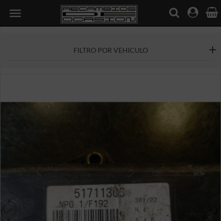

FILTRO POR VEHICULO