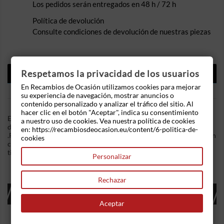
Los pedidos serán entregados en 48 h / 72 h
Política de devolución
Consulte condiciones de devolución de nuestras piezas
DESCRIPCIÓN
Respetamos la privacidad de los usuarios
En Recambios de Ocasión utilizamos cookies para mejorar
DETALLES DEL PRODUCTO
su experiencia de navegación, mostrar anuncios o
contenido personalizado y analizar el tráfico del sitio. Al
hacer clic en el botón "Aceptar", indica su consentimiento
En Recambios de Ocasion disponemos de Elevalunas delantero
a nuestro uso de cookies. Vea nuestra política de cookies
derecho Opel Zafira A (T3000) (1999-2005) 1.8 16V (115 cv)
en: https://recambiosdeocasion.eu/content/6-politica-de-
.Referencia Interna: 03211458306234. Mecanismo eléctrico con
cookies
conector de 5 cables. Ademas, disponemos de mas recambios, si
tiene cualquier duda consultenos.
Personalizar
Rechazar
16 OTROS PRODUCTOS EN LA MISMA
CATEGORÍA:
Aceptar