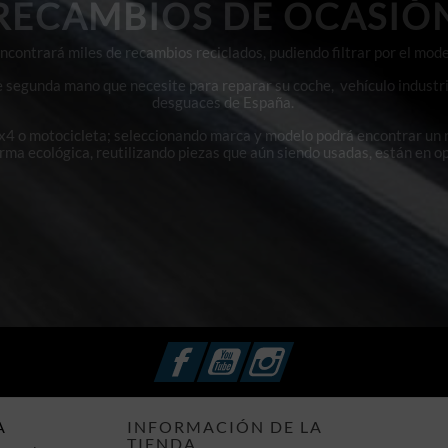
RECAMBIOS DE OCASIÓ
contrará miles de recambios reciclados, pudiendo filtrar por el mode
e segunda mano que necesite para reparar su coche, vehículo industri
desguaces de España.
4x4 o motocicleta; seleccionando marca y modelo podrá encontrar un
orma ecológica, reutilizando piezas que aún siendo usadas, están en o
Facebook
YouTube
Instagram
A
INFORMACIÓN DE LA
TIENDA