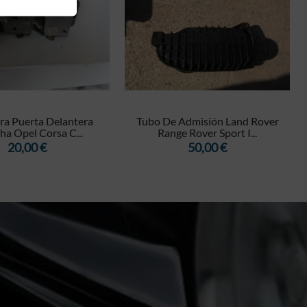


ra Puerta Delantera
Tubo De Admisión Land Rover
ha Opel Corsa C...
Range Rover Sport I...
Precio
Precio
20,00 €
50,00 €