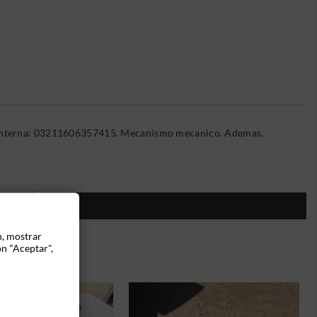
ia Interna: 03211606357415. Mecanismo mecanico. Ademas,
ÍA:
n, mostrar
ón "Aceptar",