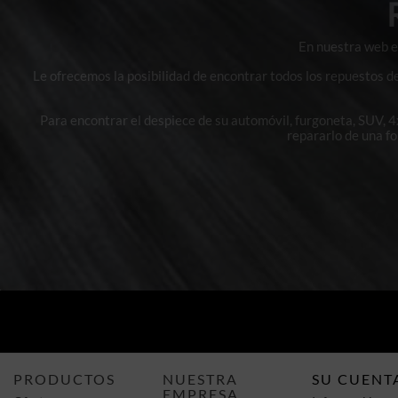
En nuestra web en
Le ofrecemos la posibilidad de encontrar todos los repuestos d
Para encontrar el despiece de su automóvil, furgoneta, SUV, 
repararlo de una f
PRODUCTOS
NUESTRA
SU CUENT
EMPRESA