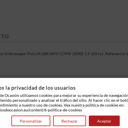
CTO
ho Volkswagen Polo III (6N/6KV) (1994-2000) 1.4 (60 cv) .Referenc
.
 OTROS PRODUCTOS EN LA MISMA CATEGOR
 la privacidad de los usuarios
e Ocasión utilizamos cookies para mejorar su experiencia de navegació
enido personalizado y analizar el tráfico del sitio. Al hacer clic en el bot
entimiento a nuestro uso de cookies. Vea nuestra política de cookies en:
iosdeocasion.eu/content/6-politica-de-cookies
Personalizar
Rechazar
Aceptar