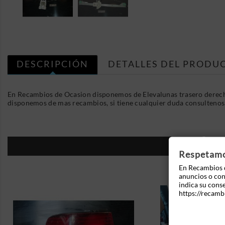
DESCRIPCIÓN
DETALLES DEL PRODU
En Recambios de Ocasion disponemos de Elevalunas trasero derec
disponemos de mas recambios, si tiene cualquier duda consultenos
16
Respetamos
En Recambios d
anuncios o cont
indica su cons
https://recamb