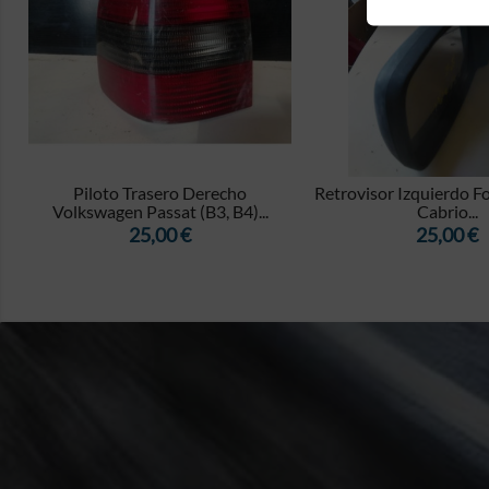


n
Piloto Trasero Derecho
Retrovisor Izquierdo Fo
Volkswagen Passat (B3, B4)...
Cabrio...
Precio
Precio
25,00 €
25,00 €