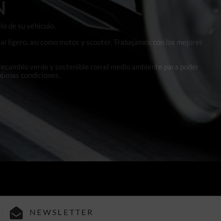
N
lo de su vehículo.
al ligero, así como motos y scooter. Trabajamos con los mejores
 recambio verde y sostenible con el medio ambiente para poder
ptimas condiciones.
NEWSLETTER