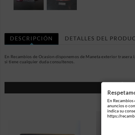
DESCRIPCIÓN
DETALLES DEL PRODU
En Recambios de Ocasion disponemos de Maneta exterior trasera i
si tiene cualquier duda consultenos.
16
Respetamos
En Recambios d
anuncios o cont
indica su cons
https://recamb