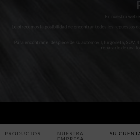
En nuestra web en
Le ofrecemos la posibilidad de encontrar todos los repuestos d
Para encontrar el despiece de su automóvil, furgoneta, SUV, 
repararlo de una f
PRODUCTOS
NUESTRA
SU CUENT
EMPRESA