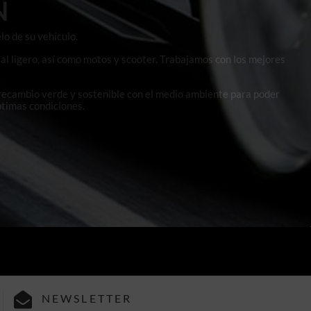
N
lo de su vehículo.
al ligero, así como motos y scooter. Trabajamos con los mejores
 recambio verde y sostenible con el medio ambiente para poder
ptimas condiciones.
NEWSLETTER