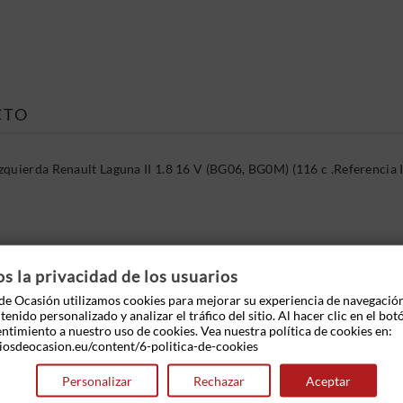
CTO
zquierda Renault Laguna II 1.8 16 V (BG06, BG0M) (116 c .Referenc
 OTROS PRODUCTOS EN LA MISMA CATEGOR
 la privacidad de los usuarios
e Ocasión utilizamos cookies para mejorar su experiencia de navegació
enido personalizado y analizar el tráfico del sitio. Al hacer clic en el bot
entimiento a nuestro uso de cookies. Vea nuestra política de cookies en:
iosdeocasion.eu/content/6-politica-de-cookies
Personalizar
Rechazar
Aceptar