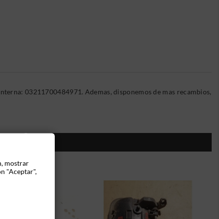
ia Interna: 03211700484971. Ademas, disponemos de mas recambios,
ÍA:
n, mostrar
ón "Aceptar",