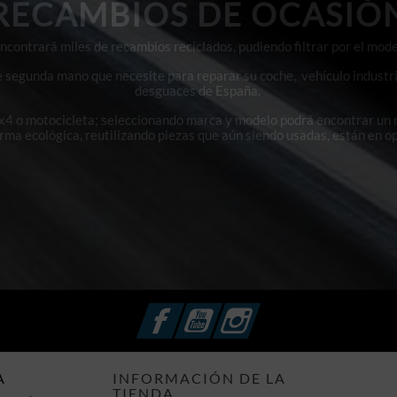
RECAMBIOS DE OCASIÓ
contrará miles de recambios reciclados, pudiendo filtrar por el mode
e segunda mano que necesite para reparar su coche, vehículo industri
desguaces de España.
4x4 o motocicleta; seleccionando marca y modelo podrá encontrar un
orma ecológica, reutilizando piezas que aún siendo usadas, están en o
Facebook
YouTube
Instagram
A
INFORMACIÓN DE LA
TIENDA