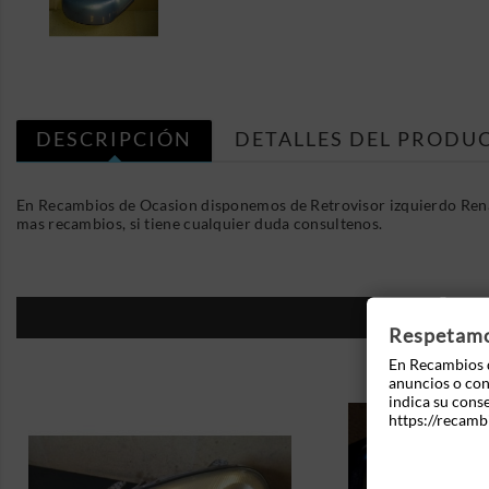
DESCRIPCIÓN
DETALLES DEL PRODU
En Recambios de Ocasion disponemos de Retrovisor izquierdo Renau
mas recambios, si tiene cualquier duda consultenos.
16
Respetamos
En Recambios d
anuncios o cont
indica su cons
https://recamb