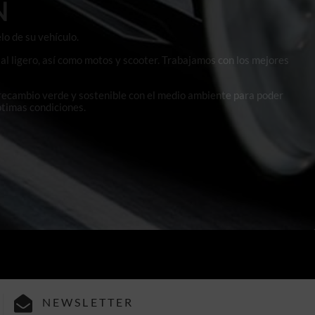
N
lo de su vehículo.
al ligero, así como motos y scooter. Trabajamos con los mejores
 recambio verde y sostenible con el medio ambiente para poder
ptimas condiciones.
NEWSLETTER