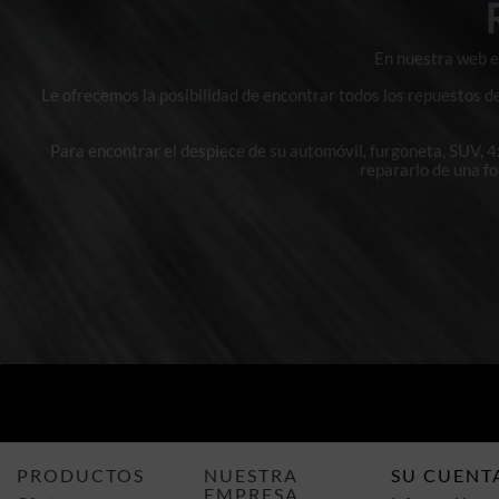
En nuestra web en
Le ofrecemos la posibilidad de encontrar todos los repuestos d
Para encontrar el despiece de su automóvil, furgoneta, SUV, 
repararlo de una f
PRODUCTOS
NUESTRA
SU CUENT
EMPRESA