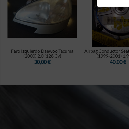


Airbag Conductor Seat Cordoba II
Parasol Izquierdo Au
(1999-2001) 1.9 TDI...
(2003-2012) 2.0 
Precio
Precio
40,00 €
40,00 €