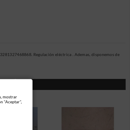
: 03281327468868. Regulación eléctrica . Ademas, disponemos de
ÍA:
n, mostrar
ón "Aceptar",