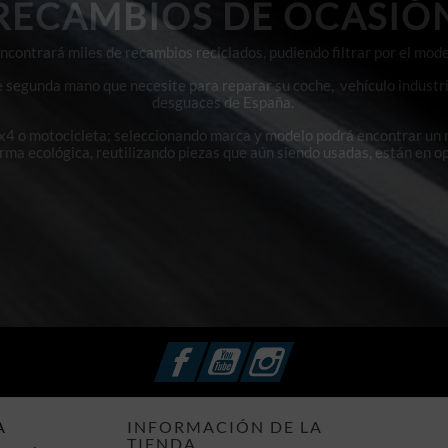
RECAMBIOS DE OCASIÓ
contrará miles de recambios reciclados, pudiendo filtrar por el mode
e segunda mano que necesite para reparar su coche, vehículo industri
desguaces de España.
4x4 o motocicleta; seleccionando marca y modelo podrá encontrar un
orma ecológica, reutilizando piezas que aún siendo usadas, están en o
Facebook
YouTube
Instagram
A
INFORMACIÓN DE LA
TIENDA