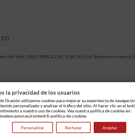
CTO
lt Vel Satis (2001-2008) 2.2 dCi (G9t) (115 cv) .Referencia Interna
 OTROS PRODUCTOS EN LA MISMA CATEGOR
 la privacidad de los usuarios
e Ocasión utilizamos cookies para mejorar su experiencia de navegació
enido personalizado y analizar el tráfico del sitio. Al hacer clic en el bot
entimiento a nuestro uso de cookies. Vea nuestra política de cookies en:
iosdeocasion.eu/content/6-politica-de-cookies
Personalizar
Rechazar
Aceptar