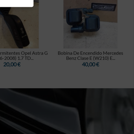


e Encendido Mercedes
Cerradura Puerta Delantera
lase E (W210) E...
Derecha Opel Corsa C...
Precio
Precio
40,00 €
30,00 €