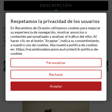
DESCRIPCIÓN
DETALLES DEL PRODUCTO
Respetamos la privacidad de los usuarios
En Recambios de Ocasión utilizamos cookies para mejorar
En Recambios de Ocasion disponemos de Abs Mercedes Benz
su experiencia de navegación, mostrar anuncios o
Clase C (W203) (2000-2011) C 220 CDI (170 cv) .Referencia
contenido personalizado y analizar el tráfico del sitio. Al
Interna: 03281519029402 - Ref: A0365454032. Ademas,
hacer clic en el botón "Aceptar", indica su consentimiento
disponemos de mas recambios, si tiene cualquier duda
a nuestro uso de cookies. Vea nuestra política de cookies
consultenos.
en: https://recambiosdeocasion.eu/content/6-politica-de-
cookies
Personalizar
16 OTROS PRODUCTOS EN LA MISMA
CATEGORÍA:
Rechazar
Aceptar