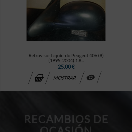
Retrovisor Izquierdo Peugeot 406 (8)
(1995-2004) 1.8...
Precio
25,00 €

MOSTRAR
RECAMBIOS DE
OCASIÓN