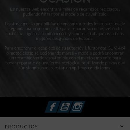
En nuestra web encontrará miles de recambios reciclados,
pudiendo filtrar por el modelo de su vehículo.
Le ofrecemos la posibilidad de encontrar todos los repuestos de
segunda mano que necesite para reparar su coche, vehículo
industrial ligero, así como motos y scooter. Trabajamos con los
mejores desguaces de España.
Para encontrar el despiece de su automóvil, furgoneta, SUV, 4x4
o motocicleta; seleccionando marca y modelo podrá encontrar
un recambio verde y sostenible con el medio ambiente para
poder repararlo de una forma ecológica, reutilizando piezas que
aún siendo usadas, están en optimas condiciones.
Facebook
YouTube
Instagram

PRODUCTOS