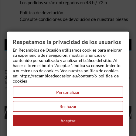
Los pedidos serán entregados en 48 h / 72 h
Política de devolución
Consulte condiciones de devolución de nuestras piezas
Respetamos la privacidad de los usuarios
DESCRIPCIÓN
En Recambios de Ocasión utilizamos cookies para mejorar
DETALLES DEL PRODUCTO
su experiencia de navegación, mostrar anuncios o
contenido personalizado y analizar el tráfico del sitio. Al
hacer clic en el botón "Aceptar", indica su consentimiento
a nuestro uso de cookies. Vea nuestra política de cookies
En Recambios de Ocasion disponemos de Mando elevalunas
en: https://recambiosdeocasion.eu/content/6-politica-de-
delantero izquierdo Fiat Punto I (176) 1.7 TD (70 cv) .Referencia
cookies
Interna: 03281622564701. Ademas, disponemos de mas
recambios, si tiene cualquier duda consultenos.
Personalizar
Rechazar
16 OTROS PRODUCTOS EN LA MISMA
CATEGORÍA:
Aceptar