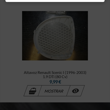
Altavoz Renault Scenic I (1996-2003)
1.9 DTi (80 Cv)
Precio
9,99 €

MOSTRAR