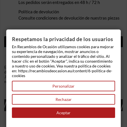
Los pedidos serán entregados en 48 h / 72 h
Política de devolución
Consulte condiciones de devolución de nuestras piezas
Respetamos la privacidad de los usuarios
DESCRIPCIÓN
En Recambios de Ocasión utilizamos cookies para mejorar
DETALLES DEL PRODUCTO
su experiencia de navegación, mostrar anuncios o
contenido personalizado y analizar el tráfico del sitio. Al
hacer clic en el botón "Aceptar", indica su consentimiento
a nuestro uso de cookies. Vea nuestra política de cookies
En Recambios de Ocasion disponemos de Mando elevalunas
en: https://recambiosdeocasion.eu/content/6-politica-de-
delantero izquierdo Opel Corsa D 3-puertas 1.3 CDTI (75 cv)
cookies
.Referencia Interna: 03281726134364. Ademas, disponemos de
mas recambios, si tiene cualquier duda consultenos.
Personalizar
Rechazar
16 OTROS PRODUCTOS EN LA MISMA
CATEGORÍA:
Aceptar