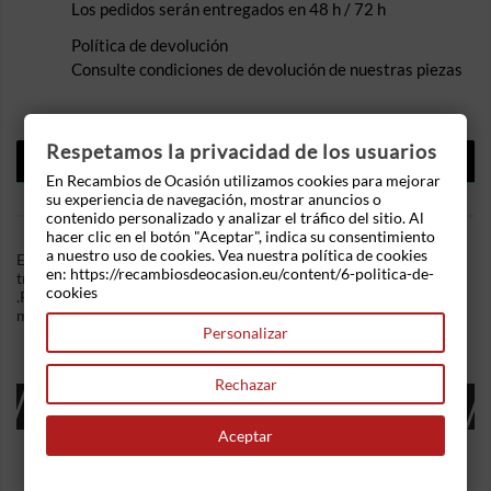
Los pedidos serán entregados en 48 h / 72 h
Política de devolución
Consulte condiciones de devolución de nuestras piezas
Respetamos la privacidad de los usuarios
DESCRIPCIÓN
En Recambios de Ocasión utilizamos cookies para mejorar
DETALLES DEL PRODUCTO
su experiencia de navegación, mostrar anuncios o
contenido personalizado y analizar el tráfico del sitio. Al
hacer clic en el botón "Aceptar", indica su consentimiento
a nuestro uso de cookies. Vea nuestra política de cookies
En Recambios de Ocasion disponemos de Cinturon seguridad
en: https://recambiosdeocasion.eu/content/6-politica-de-
trasero izquierdo Peugeot Partner (2002-2008) 1.9 D (69 cv)
cookies
.Referencia Interna: 06281749004289. Ademas, disponemos de
mas recambios, si tiene cualquier duda consultenos.
Personalizar
Rechazar
16 OTROS PRODUCTOS EN LA MISMA
CATEGORÍA:
Aceptar