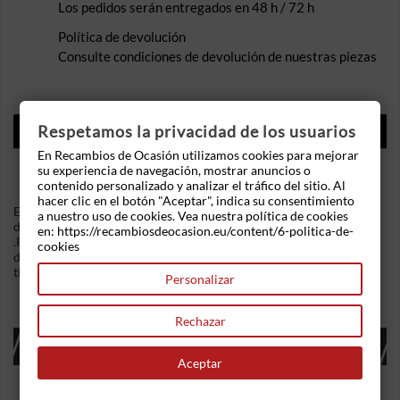
Los pedidos serán entregados en 48 h / 72 h
Política de devolución
Consulte condiciones de devolución de nuestras piezas
DESCRIPCIÓN
Respetamos la privacidad de los usuarios
En Recambios de Ocasión utilizamos cookies para mejorar
DETALLES DEL PRODUCTO
su experiencia de navegación, mostrar anuncios o
contenido personalizado y analizar el tráfico del sitio. Al
hacer clic en el botón "Aceptar", indica su consentimiento
En Recambios de Ocasion disponemos de Mando elevalunas
a nuestro uso de cookies. Vea nuestra política de cookies
delantero izquierdo Citroen BX (1982-1993) 16 TRS (94 cv)
en: https://recambiosdeocasion.eu/content/6-politica-de-
.Referencia Interna: 03300908492050. Valido paravelevalunas
cookies
derecho o izquierdo. Ademas, disponemos de mas recambios, si
tiene cualquier duda consultenos.
Personalizar
Rechazar
16 OTROS PRODUCTOS EN LA MISMA
CATEGORÍA:
Aceptar