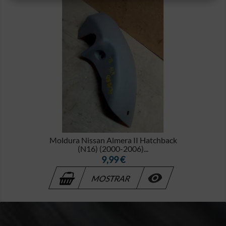
Moldura Nissan Almera II Hatchback
(N16) (2000-2006)...
Precio
9,99 €

MOSTRAR