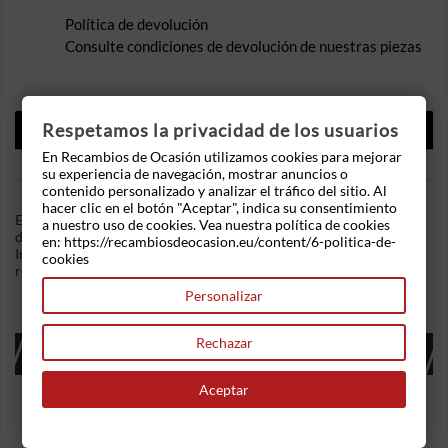
Política de devolución
Consulte condiciones de devolución de nuestras piezas
DESCRIPCIÓN
Respetamos la privacidad de los usuarios
En Recambios de Ocasión utilizamos cookies para mejorar
DETALLES DEL PRODUCTO
su experiencia de navegación, mostrar anuncios o
contenido personalizado y analizar el tráfico del sitio. Al
hacer clic en el botón "Aceptar", indica su consentimiento
En Recambios de Ocasion disponemos de Mando elevalunas
a nuestro uso de cookies. Vea nuestra política de cookies
delantero izquierdo Seat Toledo I (1L) 1.6 i (75 cv) .Referencia
en: https://recambiosdeocasion.eu/content/6-politica-de-
Interna: 03301724013141. Ademas, disponemos de mas
cookies
recambios, si tiene cualquier duda consultenos.
Personalizar
Rechazar
16 OTROS PRODUCTOS EN LA MISMA
CATEGORÍA:
Aceptar