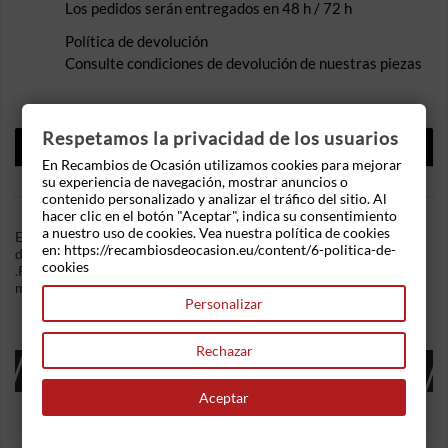
Los pedidos serán entregados en 48 h / 72 h
Política de devolución
Consulte condiciones de devolución de nuestras piezas
Respetamos la privacidad de los usuarios
DESCRIPCIÓN
En Recambios de Ocasión utilizamos cookies para mejorar
DETALLES DEL PRODUCTO
su experiencia de navegación, mostrar anuncios o
contenido personalizado y analizar el tráfico del sitio. Al
hacer clic en el botón "Aceptar", indica su consentimiento
a nuestro uso de cookies. Vea nuestra política de cookies
En Recambios de Ocasion disponemos de Maneta exterior
en: https://recambiosdeocasion.eu/content/6-politica-de-
delantera izquierda Fiat Punto I (176) (1993-1999) 1.7 D (57 cv)
cookies
.Referencia Interna: 03311702224263. Ademas, disponemos de
mas recambios, si tiene cualquier duda consultenos.
Personalizar
Rechazar
16 OTROS PRODUCTOS EN LA MISMA
CATEGORÍA:
Aceptar