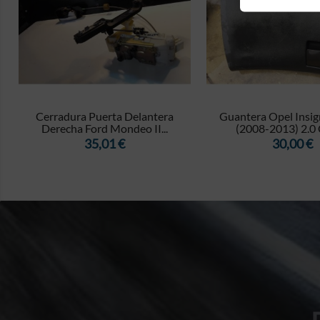


Cerradura Puerta Delantera
Guantera Opel Insig
Derecha Ford Mondeo II...
(2008-2013) 2.0 C
Precio
Precio
35,01 €
30,00 €