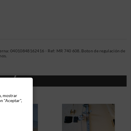
terna: 04010848162416 - Ref: MR 740 608. Boton de regulación de
nos.
ÍA:
n, mostrar
ón "Aceptar",