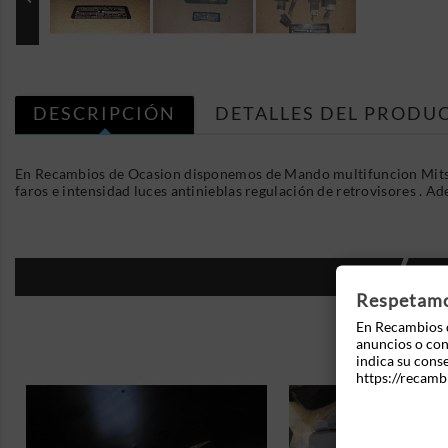
DESCRIPCIÓN
DETALLES DEL PRODU
En Recambios de Ocasion disponemos de Mando multifuncion Mitsu
faros e intensidad luces antinieblas regulación de retrovisores . 
16
Respetamos
En Recambios d
anuncios o cont
indica su cons
https://recamb