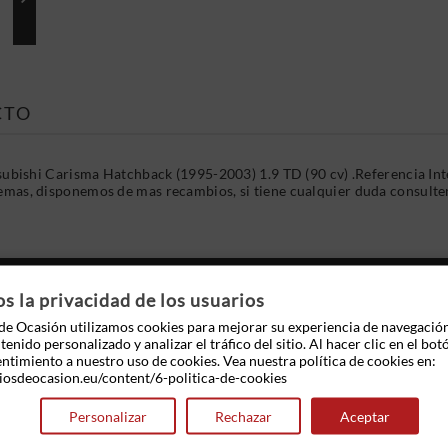
CTO
bishi Carisma Hatchback (1995-2003) 1.9 TD (90 cv) .Referencia In
Ademas, disponemos de mas recambios, si tiene cualquier duda consulte
 OTROS PRODUCTOS EN LA MISMA CATEGOR
 la privacidad de los usuarios
e Ocasión utilizamos cookies para mejorar su experiencia de navegació
enido personalizado y analizar el tráfico del sitio. Al hacer clic en el bot
entimiento a nuestro uso de cookies. Vea nuestra política de cookies en:
iosdeocasion.eu/content/6-politica-de-cookies
Personalizar
Rechazar
Aceptar