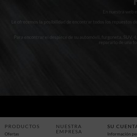
En nuestra web en
Le ofrecemos la posibilidad de encontrar todos los repuestos d
Para encontrar el despiece de su automóvil, furgoneta, SUV, 
repararlo de una f
PRODUCTOS
NUESTRA
SU CUENT
EMPRESA
Ofertas
Información pe