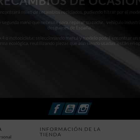
RECAMBIOS DE OCASIÓ
contrará miles de recambios reciclados, pudiendo filtrar por el mode
e segunda mano que necesite para reparar su coche, vehículo industri
desguaces de España.
4x4 o motocicleta; seleccionando marca y modelo podrá encontrar un
orma ecológica, reutilizando piezas que aún siendo usadas, están en o
Facebook
YouTube
Instagram
A
INFORMACIÓN DE LA
TIENDA
rsonal