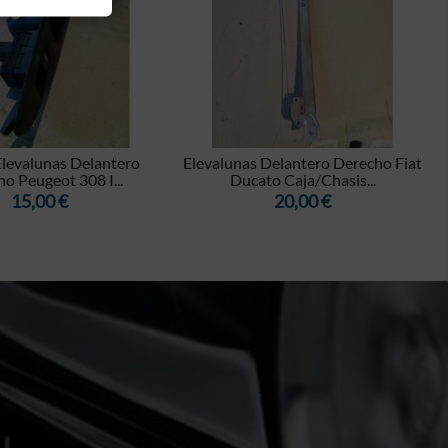


levalunas Delantero
Elevalunas Delantero Derecho Fiat
o Peugeot 308 I...
Ducato Caja/Chasis...
Precio
Precio
15,00 €
20,00 €