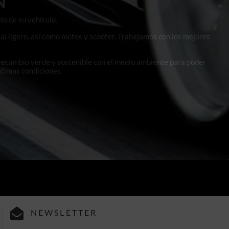
N
lo de su vehículo.
al ligero, así como motos y scooter. Trabajamos con los mejores
 recambio verde y sostenible con el medio ambiente para poder
ptimas condiciones.
NEWSLETTER