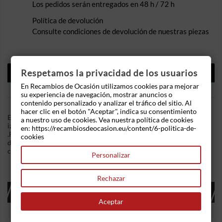
Los pedidos serán entregados en 48 h / 72 h
Política de devolución
Consulte condiciones de devolución de nuestras piezas
DESCRIPCIÓN
Respetamos la privacidad de los usuarios
En Recambios de Ocasión utilizamos cookies para mejorar
DETALLES DEL PRODUCTO
su experiencia de navegación, mostrar anuncios o
contenido personalizado y analizar el tráfico del sitio. Al
hacer clic en el botón "Aceptar", indica su consentimiento
En Recambios de Ocasion disponemos de Piloto trasero
a nuestro uso de cookies. Vea nuestra política de cookies
izquierdo Renault Clio II Furgón (SB0/1/2_) 1.5 dCi (82 cv)
en: https://recambiosdeocasion.eu/content/6-politica-de-
.Referencia Interna: 04020932093026. Algun arañazo. Ademas,
cookies
disponemos de mas recambios, si tiene cualquier duda
consultenos.
Personalizar
Rechazar
16 OTROS PRODUCTOS EN LA MISMA
CATEGORÍA:
Aceptar