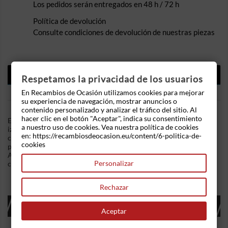
Los pedidos serán entregados en 48 h / 72 h
Política de devolución
Consulte condiciones de devolución de nuestras piezas
DESCRIPCIÓN
Respetamos la privacidad de los usuarios
DETALLES DEL PRODUCTO
En Recambios de Ocasión utilizamos cookies para mejorar
su experiencia de navegación, mostrar anuncios o
contenido personalizado y analizar el tráfico del sitio. Al
hacer clic en el botón "Aceptar", indica su consentimiento
En Recambios de Ocasion disponemos de Piloto trasero
a nuestro uso de cookies. Vea nuestra política de cookies
izquierdo Nissan Almera I Hatchback (N15) (1995-2000) 1.6 (99
en: https://recambiosdeocasion.eu/content/6-politica-de-
cv) .Referencia Interna: 04021251058736. Piloto parte interior
cookies
puesto en puesto en maletero para modelos de 3/5 puertas.
Ademas, disponemos de mas recambios, si tiene cualquier duda
Personalizar
consultenos.
Rechazar
16 OTROS PRODUCTOS EN LA MISMA
CATEGORÍA:
Aceptar