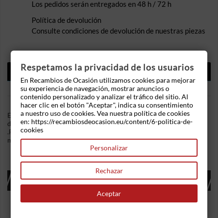
Los pedidos serán entregados en 48 h / 72 h
Política de devolución
Consulte condiciones de devolución de nuestras piezas
Respetamos la privacidad de los usuarios
DESCRIPCIÓN
En Recambios de Ocasión utilizamos cookies para mejorar
DETALLES DEL PRODUCTO
su experiencia de navegación, mostrar anuncios o
contenido personalizado y analizar el tráfico del sitio. Al
hacer clic en el botón "Aceptar", indica su consentimiento
a nuestro uso de cookies. Vea nuestra política de cookies
En Recambios de Ocasion disponemos de Mando elevalunas
en: https://recambiosdeocasion.eu/content/6-politica-de-
delantero izquierdo Citroen Xsara (N1) 1.8 i 16V (110 cv)
cookies
.Referencia Interna: 04021655417020. Ademas, disponemos de
mas recambios, si tiene cualquier duda consultenos.
Personalizar
Rechazar
16 OTROS PRODUCTOS EN LA MISMA
CATEGORÍA:
Aceptar