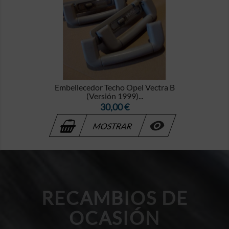
Embellecedor Techo Opel Vectra B
(Versión 1999)...
Precio
30,00 €

MOSTRAR
RECAMBIOS DE
OCASIÓN