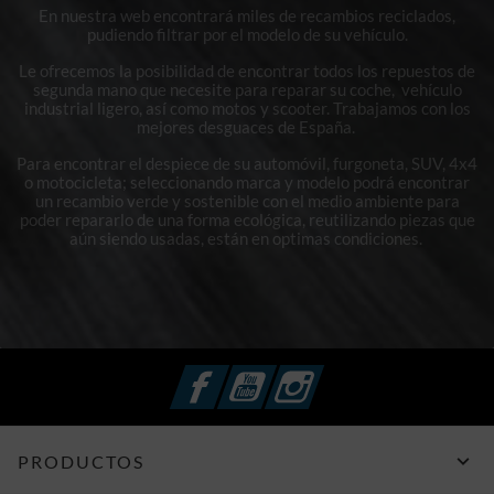
En nuestra web encontrará miles de recambios reciclados,
pudiendo filtrar por el modelo de su vehículo.
Le ofrecemos la posibilidad de encontrar todos los repuestos de
segunda mano que necesite para reparar su coche, vehículo
industrial ligero, así como motos y scooter. Trabajamos con los
mejores desguaces de España.
Para encontrar el despiece de su automóvil, furgoneta, SUV, 4x4
o motocicleta; seleccionando marca y modelo podrá encontrar
un recambio verde y sostenible con el medio ambiente para
poder repararlo de una forma ecológica, reutilizando piezas que
aún siendo usadas, están en optimas condiciones.
Facebook
YouTube
Instagram

PRODUCTOS