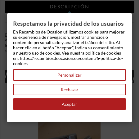
DESCRIPCIÓN
DETALLES DEL PRODUCTO
Respetamos la privacidad de los usuarios
En Recambios de Ocasión utilizamos cookies para mejorar
En Recambios de Ocasion disponemos de Mando calefaccion /
su experiencia de navegación, mostrar anuncios o
A/A Renault Megane II (2002-2009) 1.5 dCi (82 cv) .Referencia
contenido personalizado y analizar el tráfico del sitio. Al
Interna: 04021726482926. Ademas, disponemos de mas
hacer clic en el botón "Aceptar", indica su consentimiento
recambios, si tiene cualquier duda consultenos.
a nuestro uso de cookies. Vea nuestra política de cookies
en: https://recambiosdeocasion.eu/content/6-politica-de-
cookies
16 OTROS PRODUCTOS EN LA MISMA
Personalizar
CATEGORÍA:
Rechazar
Aceptar