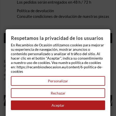
Los pedidos serán entregados en 48 h / 72 h
Política de devolución
Consulte condiciones de devolución de nuestras piezas
DESCRIPCIÓN
Respetamos la privacidad de los usuarios
En Recambios de Ocasión utilizamos cookies para mejorar
DETALLES DEL PRODUCTO
su experiencia de navegación, mostrar anuncios o
contenido personalizado y analizar el tráfico del sitio. Al
hacer clic en el botón "Aceptar", indica su consentimiento
En Recambios de Ocasion disponemos de Mando elevalunas
a nuestro uso de cookies. Vea nuestra política de cookies
delantero izquierdo Renault Clio II Furgón (SB0/1/2_) 1.5 dCi
en: https://recambiosdeocasion.eu/content/6-politica-de-
.Referencia Interna: 04051106475256. Botón doble para
cookies
elevalunas derecho izquierdo. Ademas, disponemos de mas
recambios, si tiene cualquier duda consultenos.
Personalizar
Rechazar
16 OTROS PRODUCTOS EN LA MISMA
CATEGORÍA:
Aceptar