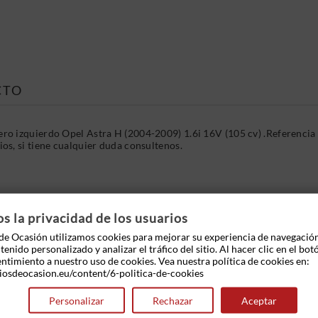
CTO
o izquierdo Opel Astra H (2004-2009) 1.6i 16V (105 cv) .Referenci
s, si tiene cualquier duda consultenos.
 OTROS PRODUCTOS EN LA MISMA CATEGOR
 la privacidad de los usuarios
e Ocasión utilizamos cookies para mejorar su experiencia de navegació
enido personalizado y analizar el tráfico del sitio. Al hacer clic en el bot
entimiento a nuestro uso de cookies. Vea nuestra política de cookies en:
iosdeocasion.eu/content/6-politica-de-cookies
Personalizar
Rechazar
Aceptar