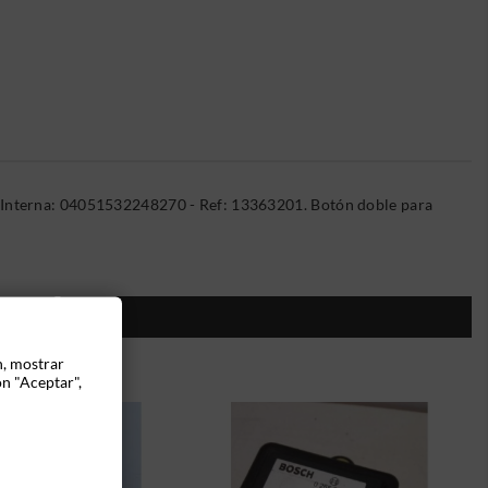
a Interna: 04051532248270 - Ref: 13363201. Botón doble para
ÍA:
n, mostrar
ón "Aceptar",