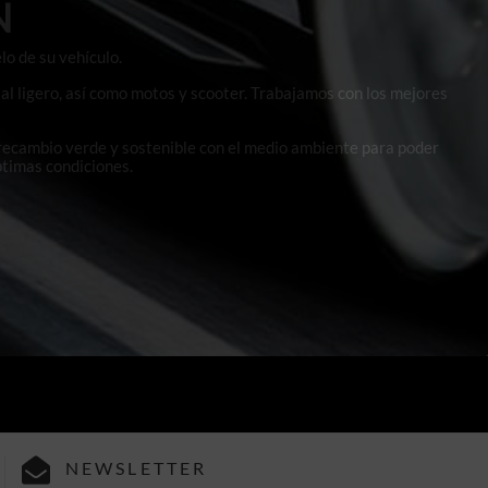
N
lo de su vehículo.
al ligero, así como motos y scooter. Trabajamos con los mejores
 recambio verde y sostenible con el medio ambiente para poder
ptimas condiciones.
NEWSLETTER