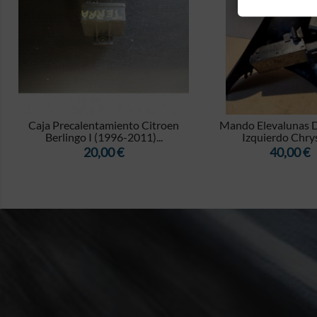


Caja Precalentamiento Citroen
Mando Elevalunas D
Berlingo I (1996-2011)...
Izquierdo Chrysl
Precio
Precio
20,00 €
40,00 €