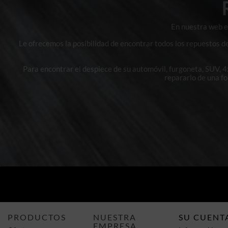
En nuestra web en
Le ofrecemos la posibilidad de encontrar todos los repuestos d
Para encontrar el despiece de su automóvil, furgoneta, SUV, 
repararlo de una f
PRODUCTOS
NUESTRA
SU CUENT
EMPRESA