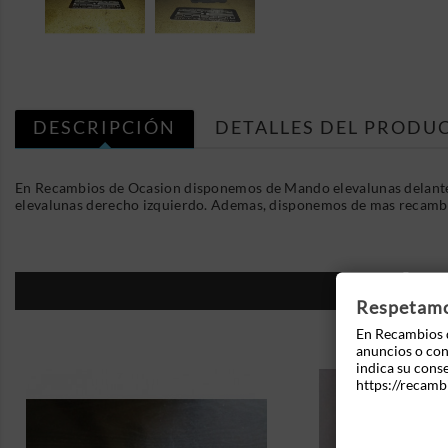
DESCRIPCIÓN
DETALLES DEL PRODU
En Recambios de Ocasion disponemos de Mando elevalunas delanter
elevalunas derecho izquierdo. Ademas, disponemos de mas recambio
16
Respetamos
En Recambios d
anuncios o cont
indica su cons
https://recamb