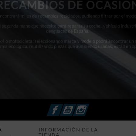
RECAMBIOS DE OCASIÓ
contrará miles de recambios reciclados, pudiendo filtrar por el mode
e segunda mano que necesite para reparar su coche, vehículo industri
desguaces de España.
4x4 o motocicleta; seleccionando marca y modelo podrá encontrar un
orma ecológica, reutilizando piezas que aún siendo usadas, están en o
Facebook
YouTube
Instagram
A
INFORMACIÓN DE LA
TIENDA