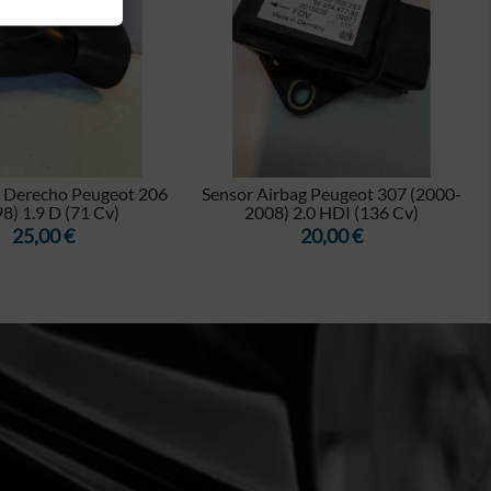


r Derecho Peugeot 206
Sensor Airbag Peugeot 307 (2000-
8) 1.9 D (71 Cv)
2008) 2.0 HDI (136 Cv)
Precio
Precio
25,00 €
20,00 €