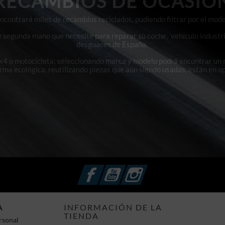
RECAMBIOS DE OCASIÓ
contrará miles de recambios reciclados, pudiendo filtrar por el mode
e segunda mano que necesite para reparar su coche, vehículo industri
desguaces de España.
4x4 o motocicleta; seleccionando marca y modelo podrá encontrar un
orma ecológica, reutilizando piezas que aún siendo usadas, están en o
Facebook
YouTube
Instagram
A
INFORMACIÓN DE LA
TIENDA
rsonal