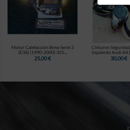


Motor Calefacción Bmw Serie 3
Cinturon Seguridad
(E36) (1990-2000) 325...
Izquierdo Audi A4 (
Precio
Precio
25,00 €
30,00 €