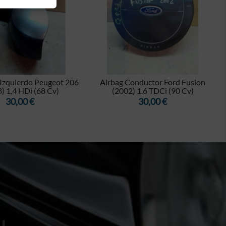


 Izquierdo Peugeot 206
Airbag Conductor Ford Fusion
) 1.4 HDi (68 Cv)
(2002) 1.6 TDCi (90 Cv)
Precio
Precio
30,00 €
30,00 €