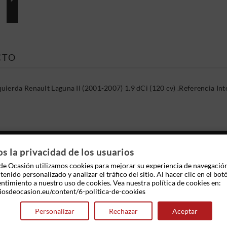
CTO
uierda Renault Laguna II (2001-2007) 1.9 dCi (120 cv) .Referencia 
 OTROS PRODUCTOS EN LA MISMA CATEGOR
 la privacidad de los usuarios
e Ocasión utilizamos cookies para mejorar su experiencia de navegació
enido personalizado y analizar el tráfico del sitio. Al hacer clic en el bot
entimiento a nuestro uso de cookies. Vea nuestra política de cookies en:
iosdeocasion.eu/content/6-politica-de-cookies
Personalizar
Rechazar
Aceptar