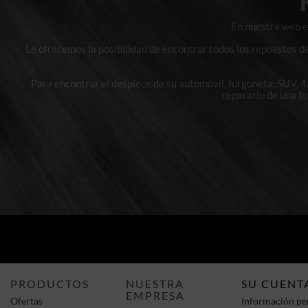
En nuestra web en
Le ofrecemos la posibilidad de encontrar todos los repuestos d
Para encontrar el despiece de su automóvil, furgoneta, SUV, 
repararlo de una f
PRODUCTOS
NUESTRA
SU CUENT
EMPRESA
Ofertas
Información pe