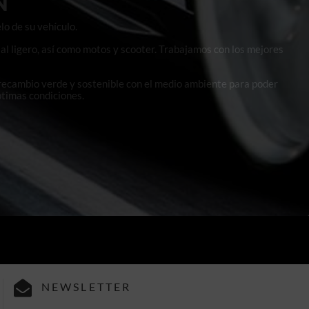
N
lo de su vehículo.
al ligero, así como motos y scooter. Trabajamos con los mejores
 recambio verde y sostenible con el medio ambiente para poder
ptimas condiciones.
NEWSLETTER