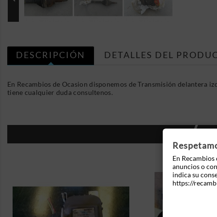
DESCRIPCIÓN
DETALLES DEL PRODU
En Recambios de Ocasion disponemos de Transmisión delantera izq
tiene cualquier duda consultenos.
16
Respetamos
En Recambios d
anuncios o cont
indica su cons
https://recamb