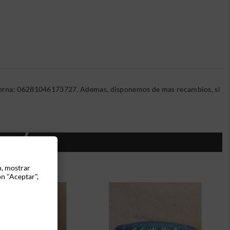
Interna: 06281046173727. Ademas, disponemos de mas recambios, si
ÍA:
n, mostrar
ón "Aceptar",