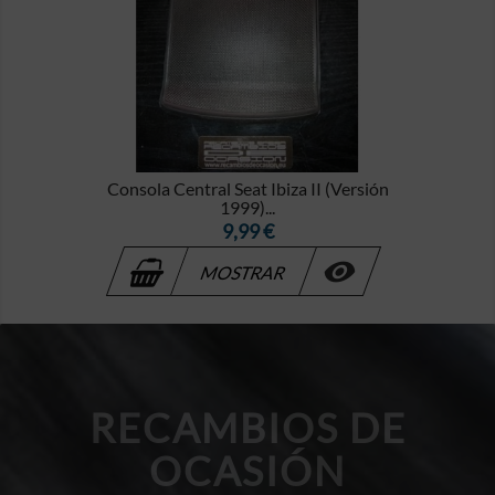
Consola Central Seat Ibiza II (Versión
1999)...
Precio
9,99 €

MOSTRAR
RECAMBIOS DE
OCASIÓN