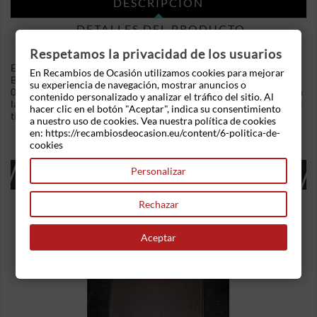
DESCRIPCIÓN
DETALLES DEL PRODUCTO
Respetamos la privacidad de los usuarios
En Recambios de Ocasion disponemos de Retrovisor izquierdo
En Recambios de Ocasión utilizamos cookies para mejorar
Bmw Serie 3 (E46) (2001) 320d (136 cv) .Referencia Interna:
su experiencia de navegación, mostrar anuncios o
04051659486360. Regulación eléctrica con 5 cables le cortaron
contenido personalizado y analizar el tráfico del sitio. Al
la ficha al desmontar. Ademas, disponemos de mas recambios, si
hacer clic en el botón "Aceptar", indica su consentimiento
tiene cualquier duda consultenos.
a nuestro uso de cookies. Vea nuestra política de cookies
en: https://recambiosdeocasion.eu/content/6-politica-de-
cookies
16 OTROS PRODUCTOS EN LA MISMA
Personalizar
CATEGORÍA:
Rechazar
Aceptar