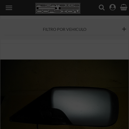

FILTRO POR VEHICULO