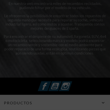
En nuestra web encontrará miles de recambios reciclados,
pudiendo filtrar por el modelo de su vehículo.
Le ofrecemos la posibilidad de encontrar todos los repuestos de
segunda mano que necesite para reparar su coche, vehículo
industrial ligero, así como motos y scooter. Trabajamos con los
mejores desguaces de España.
Para encontrar el despiece de su automóvil, furgoneta, SUV, 4x4
o motocicleta; seleccionando marca y modelo podrá encontrar
un recambio verde y sostenible con el medio ambiente para
poder repararlo de una forma ecológica, reutilizando piezas que
aún siendo usadas, están en optimas condiciones.
Facebook
YouTube
Instagram

PRODUCTOS