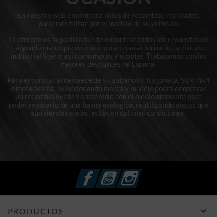
En nuestra web encontrará miles de recambios reciclados,
pudiendo filtrar por el modelo de su vehículo.
Le ofrecemos la posibilidad de encontrar todos los repuestos de
segunda mano que necesite para reparar su coche, vehículo
industrial ligero, así como motos y scooter. Trabajamos con los
mejores desguaces de España.
Para encontrar el despiece de su automóvil, furgoneta, SUV, 4x4
o motocicleta; seleccionando marca y modelo podrá encontrar
un recambio verde y sostenible con el medio ambiente para
poder repararlo de una forma ecológica, reutilizando piezas que
aún siendo usadas, están en optimas condiciones.
Facebook
YouTube
Instagram

PRODUCTOS