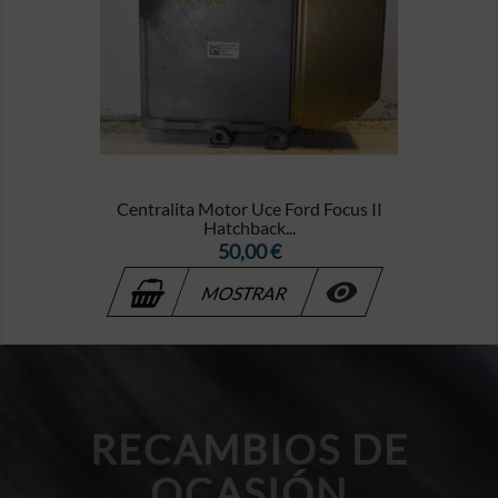
Centralita Motor Uce Ford Focus II
Hatchback...
Precio
50,00 €

MOSTRAR
RECAMBIOS DE
OCASIÓN