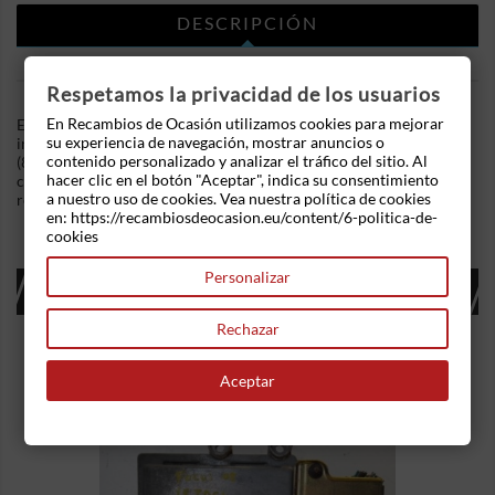
DESCRIPCIÓN
DETALLES DEL PRODUCTO
Respetamos la privacidad de los usuarios
En Recambios de Ocasión utilizamos cookies para mejorar
En Recambios de Ocasion disponemos de Cuadro de
su experiencia de navegación, mostrar anuncios o
instrumentos Volkswagen Passat (B3, B4) (1988-1996) 1.6 TD
contenido personalizado y analizar el tráfico del sitio. Al
(80 cv) .Referencia Interna: 04111159561240. Marco de
hacer clic en el botón "Aceptar", indica su consentimiento
cuentakilometros de salpicadero . Ademas, disponemos de mas
a nuestro uso de cookies. Vea nuestra política de cookies
recambios, si tiene cualquier duda consultenos.
en: https://recambiosdeocasion.eu/content/6-politica-de-
cookies
Personalizar
16 OTROS PRODUCTOS EN LA MISMA
CATEGORÍA:
Rechazar
Aceptar