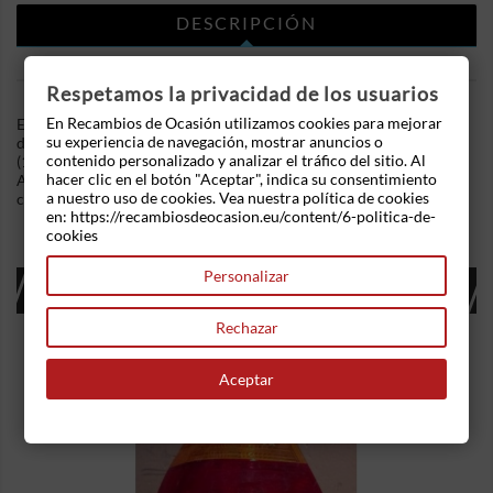
DESCRIPCIÓN
DETALLES DEL PRODUCTO
Respetamos la privacidad de los usuarios
En Recambios de Ocasión utilizamos cookies para mejorar
En Recambios de Ocasion disponemos de Cerradura puerta
su experiencia de navegación, mostrar anuncios o
delantera izquierda Mercedes Benz Clase E (W210) E 220 CDI
contenido personalizado y analizar el tráfico del sitio. Al
(143 .Referencia Interna: 04111312383603 - Ref: 2027203535.
hacer clic en el botón "Aceptar", indica su consentimiento
Ademas, disponemos de mas recambios, si tiene cualquier duda
a nuestro uso de cookies. Vea nuestra política de cookies
consultenos.
en: https://recambiosdeocasion.eu/content/6-politica-de-
cookies
Personalizar
16 OTROS PRODUCTOS EN LA MISMA
CATEGORÍA:
Rechazar
Aceptar