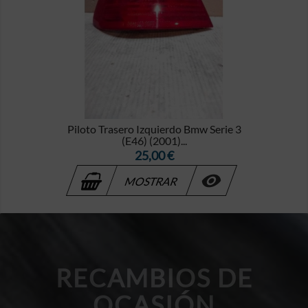
Piloto Trasero Izquierdo Bmw Serie 3
(E46) (2001)...
Precio
25,00 €

MOSTRAR
RECAMBIOS DE
OCASIÓN