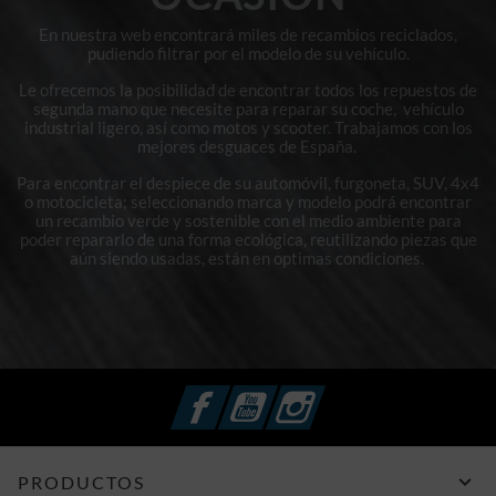
En nuestra web encontrará miles de recambios reciclados,
pudiendo filtrar por el modelo de su vehículo.
Le ofrecemos la posibilidad de encontrar todos los repuestos de
segunda mano que necesite para reparar su coche, vehículo
industrial ligero, así como motos y scooter. Trabajamos con los
mejores desguaces de España.
Para encontrar el despiece de su automóvil, furgoneta, SUV, 4x4
o motocicleta; seleccionando marca y modelo podrá encontrar
un recambio verde y sostenible con el medio ambiente para
poder repararlo de una forma ecológica, reutilizando piezas que
aún siendo usadas, están en optimas condiciones.
Facebook
YouTube
Instagram

PRODUCTOS