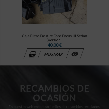
Caja Filtro De Aire Ford Focus III Sedan
(Versión...
Precio
40,00 €

MOSTRAR
RECAMBIOS DE
OCASIÓN
En nuestra web encontrará miles de recambios reciclados,