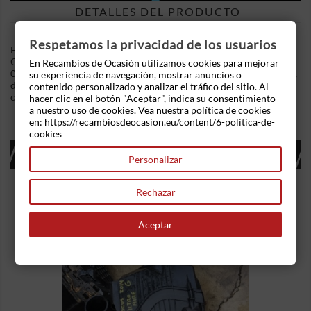
DETALLES DEL PRODUCTO
Respetamos la privacidad de los usuarios
En Recambios de Ocasion disponemos de Faro izquierdo Opel
Corsa B (1993-2000) 1.2i (45 cv) .Referencia Interna:
En Recambios de Ocasión utilizamos cookies para mejorar
09050753263591 - Ref: 085132. Tiene una patilla rota. Ademas,
su experiencia de navegación, mostrar anuncios o
disponemos de mas recambios, si tiene cualquier duda
contenido personalizado y analizar el tráfico del sitio. Al
consultenos.
hacer clic en el botón "Aceptar", indica su consentimiento
a nuestro uso de cookies. Vea nuestra política de cookies
en: https://recambiosdeocasion.eu/content/6-politica-de-
cookies
16 OTROS PRODUCTOS EN LA MISMA
Personalizar
CATEGORÍA:
Rechazar
Aceptar