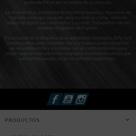
pudiendo filtrar por el modelo de su vehículo.
Le ofrecemos la posibilidad de encontrar todos los repuestos de
segunda mano que necesite para reparar su coche, vehículo
industrial ligero, así como motos y scooter. Trabajamos con los
mejores desguaces de España.
Para encontrar el despiece de su automóvil, furgoneta, SUV, 4x4
o motocicleta; seleccionando marca y modelo podrá encontrar
un recambio verde y sostenible con el medio ambiente para
poder repararlo de una forma ecológica, reutilizando piezas que
aún siendo usadas, están en optimas condiciones.
Facebook
YouTube
Instagram

PRODUCTOS