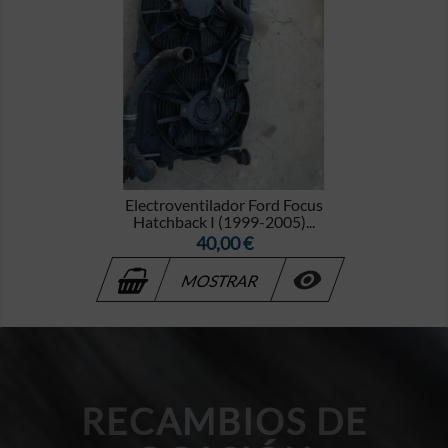
Electroventilador Ford Focus
Hatchback I (1999-2005)...
Precio
40,00 €

MOSTRAR
RECAMBIOS DE