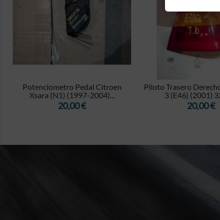


Potenciometro Pedal Citroen
Piloto Trasero Derech
Xsara (N1) (1997-2004)...
3 (E46) (2001) 3
Precio
Precio
20,00 €
20,00 €