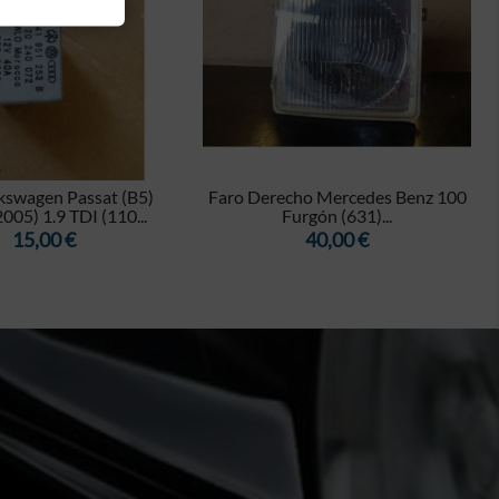


kswagen Passat (B5)
Faro Derecho Mercedes Benz 100
005) 1.9 TDI (110...
Furgón (631)...
Precio
Precio
15,00 €
40,00 €