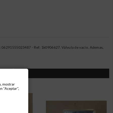
na: 06291555023487 - Ref: 1k0906627. Válvula de vacio. Ademas,
ÍA:
n, mostrar
ón "Aceptar",