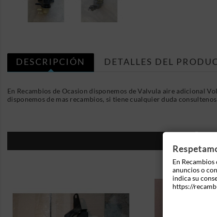
DESCRIPCIÓN
DETALLES DEL PRODU
En Recambios de Ocasion disponemos de Valvula aire adicional Vol
disponemos de mas recambios, si tiene cualquier duda consultenos
16
Respetamos
En Recambios d
anuncios o cont
indica su cons
https://recamb