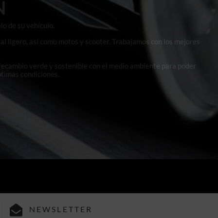
N
lo de su vehículo.
al ligero, así como motos y scooter. Trabajamos con los mejores
 recambio verde y sostenible con el medio ambiente para poder
ptimas condiciones.
NEWSLETTER