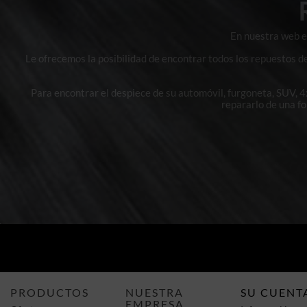
En nuestra web en
Le ofrecemos la posibilidad de encontrar todos los repuestos d
Para encontrar el despiece de su automóvil, furgoneta, SUV, 
repararlo de una f
PRODUCTOS
NUESTRA
SU CUENT
EMPRESA