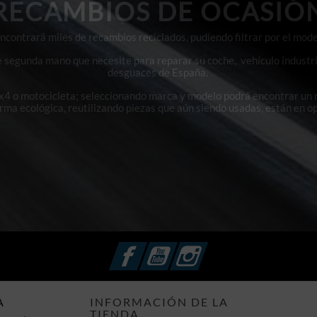
RECAMBIOS DE OCASIÓ
contrará miles de recambios reciclados, pudiendo filtrar por el mode
e segunda mano que necesite para reparar su coche, vehículo industri
desguaces de España.
4x4 o motocicleta; seleccionando marca y modelo podrá encontrar un
orma ecológica, reutilizando piezas que aún siendo usadas, están en o
Facebook
YouTube
Instagram
A
INFORMACIÓN DE LA
TIENDA