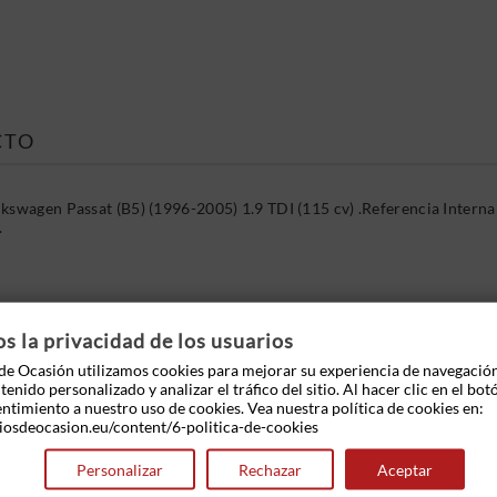
CTO
kswagen Passat (B5) (1996-2005) 1.9 TDI (115 cv) .Referencia Inter
.
 OTROS PRODUCTOS EN LA MISMA CATEGOR
 la privacidad de los usuarios
e Ocasión utilizamos cookies para mejorar su experiencia de navegació
enido personalizado y analizar el tráfico del sitio. Al hacer clic en el bot
entimiento a nuestro uso de cookies. Vea nuestra política de cookies en:
iosdeocasion.eu/content/6-politica-de-cookies
Personalizar
Rechazar
Aceptar