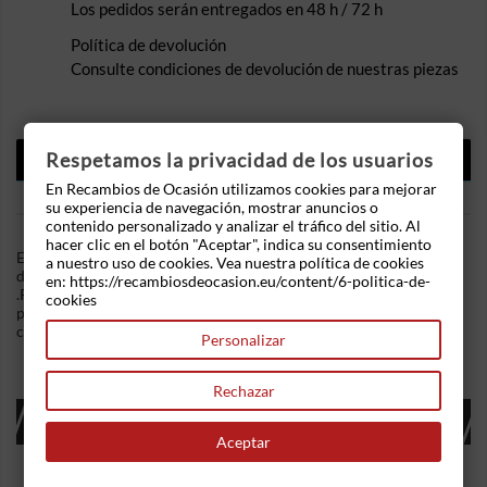
Los pedidos serán entregados en 48 h / 72 h
Política de devolución
Consulte condiciones de devolución de nuestras piezas
DESCRIPCIÓN
Respetamos la privacidad de los usuarios
En Recambios de Ocasión utilizamos cookies para mejorar
DETALLES DEL PRODUCTO
su experiencia de navegación, mostrar anuncios o
contenido personalizado y analizar el tráfico del sitio. Al
hacer clic en el botón "Aceptar", indica su consentimiento
En Recambios de Ocasion disponemos de Mangueta delantera
a nuestro uso de cookies. Vea nuestra política de cookies
derecha Renault Megane I (BA) (1995-2003) 1.9 D Eco (64 cv)
en: https://recambiosdeocasion.eu/content/6-politica-de-
.Referencia Interna: 06291104119871. Solamente mangueta
cookies
pelada. Ademas, disponemos de mas recambios, si tiene
cualquier duda consultenos.
Personalizar
Rechazar
16 OTROS PRODUCTOS EN LA MISMA
CATEGORÍA:
Aceptar