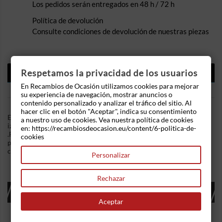
Los pedidos serán entregados en 48 h / 72 h
Política de devolución
Consulte condiciones de devolución de nuestras piezas
DESCRIPCIÓN
Respetamos la privacidad de los usuarios
En Recambios de Ocasión utilizamos cookies para mejorar
DETALLES DEL PRODUCTO
su experiencia de navegación, mostrar anuncios o
contenido personalizado y analizar el tráfico del sitio. Al
hacer clic en el botón "Aceptar", indica su consentimiento
En Recambios de Ocasion disponemos de Mangueta delantera
a nuestro uso de cookies. Vea nuestra política de cookies
izquierda Renault Clio III (2005-2010) 1.5 dCi 8V (86 cv)
en: https://recambiosdeocasion.eu/content/6-politica-de-
.Referencia Interna: 06290907128068. Solamente mangueta
cookies
pelada. Ademas, disponemos de mas recambios, si tiene
cualquier duda consultenos.
Personalizar
Rechazar
16 OTROS PRODUCTOS EN LA MISMA
CATEGORÍA:
Aceptar