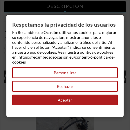
DESCRIPCIÓN
DETALLES DEL PRODUCTO
Respetamos la privacidad de los usuarios
En Recambios de Ocasión utilizamos cookies para mejorar
En Recambios de Ocasion disponemos de Columna de dirección
su experiencia de navegación, mostrar anuncios o
Nissan Micra (K12) (2003-2005) 1.5 Di (82 cv) .Referencia
contenido personalizado y analizar el tráfico del sitio. Al
Interna: 06071111443763. Carcasas de volante y columna de
hacer clic en el botón "Aceptar", indica su consentimiento
dirección. Ademas, disponemos de mas recambios, si tiene
a nuestro uso de cookies. Vea nuestra política de cookies
cualquier duda consultenos.
en: https://recambiosdeocasion.eu/content/6-politica-de-
cookies
Personalizar
16 OTROS PRODUCTOS EN LA MISMA
CATEGORÍA:
Rechazar
Aceptar