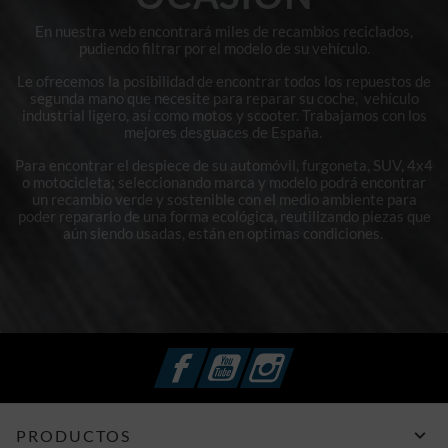
En nuestra web encontrará miles de recambios reciclados,
pudiendo filtrar por el modelo de su vehículo.
Le ofrecemos la posibilidad de encontrar todos los repuestos de
segunda mano que necesite para reparar su coche, vehículo
industrial ligero, así como motos y scooter. Trabajamos con los
mejores desguaces de España.
Para encontrar el despiece de su automóvil, furgoneta, SUV, 4x4
o motocicleta; seleccionando marca y modelo podrá encontrar
un recambio verde y sostenible con el medio ambiente para
poder repararlo de una forma ecológica, reutilizando piezas que
aún siendo usadas, están en optimas condiciones.
Facebook
YouTube
Instagram

PRODUCTOS