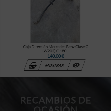
Caja Dirección Mercedes Benz Clase C
(W202) C 180...
Precio
140,00 €

MOSTRAR
RECAMBIOS DE
OCASIÓN