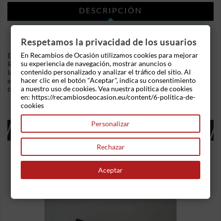
DESCRIPCIÓN
DETALLES DEL PRODUCTO
Respetamos la privacidad de los usuarios
En Recambios de Ocasión utilizamos cookies para mejorar
En Recambios de Ocasion disponemos de Potenciometro pedal
su experiencia de navegación, mostrar anuncios o
Renault Laguna II (2001-2007) 1.9 dCi (120 cv) .Referencia
contenido personalizado y analizar el tráfico del sitio. Al
Interna: 03221750521397 - Ref: 8200002904. Conector
hacer clic en el botón "Aceptar", indica su consentimiento
electrico de 6 pines. Ademas, disponemos de mas recambios, si
a nuestro uso de cookies. Vea nuestra política de cookies
tiene cualquier duda consultenos.
en: https://recambiosdeocasion.eu/content/6-politica-de-
cookies
Personalizar
16 OTROS PRODUCTOS EN LA MISMA
CATEGORÍA:
Rechazar
Aceptar