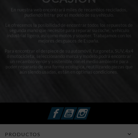
En nuestra web encontrará miles de recambios reciclados,
pudiendo filtrar por el modelo de su vehículo.
Le ofrecemos la posibilidad de encontrar todos los repuestos de
segunda mano que necesite para reparar su coche, vehículo
industrial ligero, así como motos y scooter. Trabajamos con los
mejores desguaces de España.
Para encontrar el despiece de su automóvil, furgoneta, SUV, 4x4
o motocicleta; seleccionando marca y modelo podrá encontrar
un recambio verde y sostenible con el medio ambiente para
poder repararlo de una forma ecológica, reutilizando piezas que
aún siendo usadas, están en optimas condiciones.
Facebook
YouTube
Instagram

PRODUCTOS