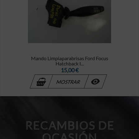
Mando Limpiaparabrisas Ford Focus
Hatchback I...
Precio
15,00 €

MOSTRAR
RECAMBIOS DE
OCASIÓN