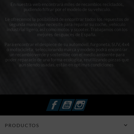
En nuestra web encontrará miles de recambios reciclados,
pudiendo filtrar por el modelo de su vehículo.
Le ofrecemos la posibilidad de encontrar todos los repuestos de
segunda mano que necesite para reparar su coche, vehículo
industrial ligero, así como motos y scooter. Trabajamos con los
mejores desguaces de España.
Para encontrar el despiece de su automóvil, furgoneta, SUV, 4x4
o motocicleta; seleccionando marca y modelo podrá encontrar
un recambio verde y sostenible con el medio ambiente para
poder repararlo de una forma ecológica, reutilizando piezas que
aún siendo usadas, están en optimas condiciones.
Facebook
YouTube
Instagram

PRODUCTOS