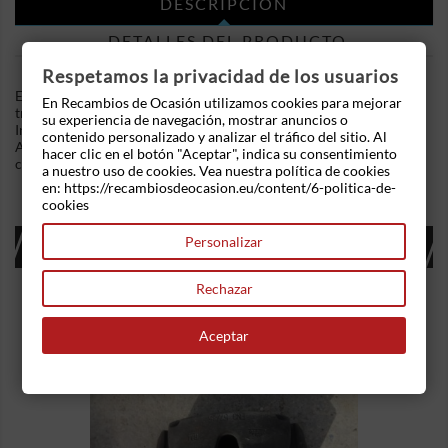
DESCRIPCIÓN
DETALLES DEL PRODUCTO
Respetamos la privacidad de los usuarios
En Recambios de Ocasion disponemos de Cerradura puerta
En Recambios de Ocasión utilizamos cookies para mejorar
trasera derecha Peugeot 206 (1998) 1.4i (75 cv) .Referencia
su experiencia de navegación, mostrar anuncios o
Interna: 06061041272447. Con conector eléctrico de 4 pines.
contenido personalizado y analizar el tráfico del sitio. Al
Ademas, disponemos de mas recambios, si tiene cualquier duda
hacer clic en el botón "Aceptar", indica su consentimiento
consultenos.
a nuestro uso de cookies. Vea nuestra política de cookies
en: https://recambiosdeocasion.eu/content/6-politica-de-
cookies
16 OTROS PRODUCTOS EN LA MISMA
Personalizar
CATEGORÍA:
Rechazar
Aceptar