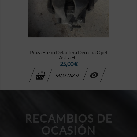
Pinza Freno Delantera Derecha Opel
Astra H...
Precio
25,00 €

MOSTRAR
RECAMBIOS DE
OCASIÓN