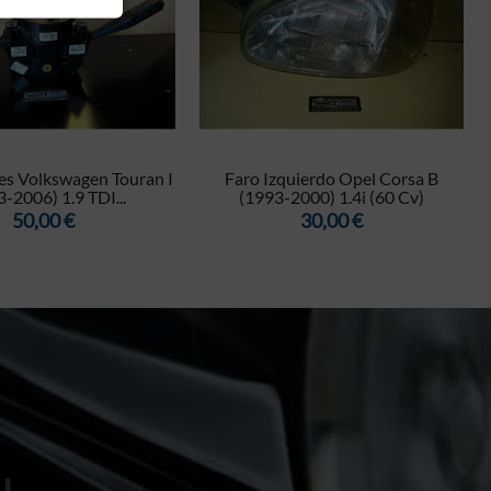


s Volkswagen Touran I
Faro Izquierdo Opel Corsa B
-2006) 1.9 TDI...
(1993-2000) 1.4i (60 Cv)
Precio
Precio
50,00 €
30,00 €