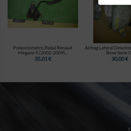


Potenciometro Pedal Renault
Airbag Lateral Delante
Megane II (2002-2009)...
Bmw Serie 5.
Precio
Precio
35,01 €
30,00 €