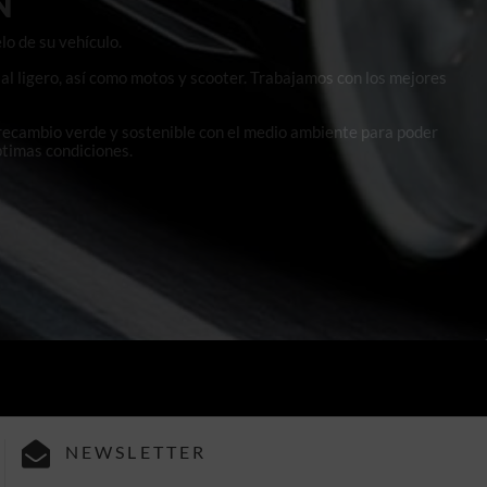
N
lo de su vehículo.
al ligero, así como motos y scooter. Trabajamos con los mejores
 recambio verde y sostenible con el medio ambiente para poder
ptimas condiciones.
NEWSLETTER