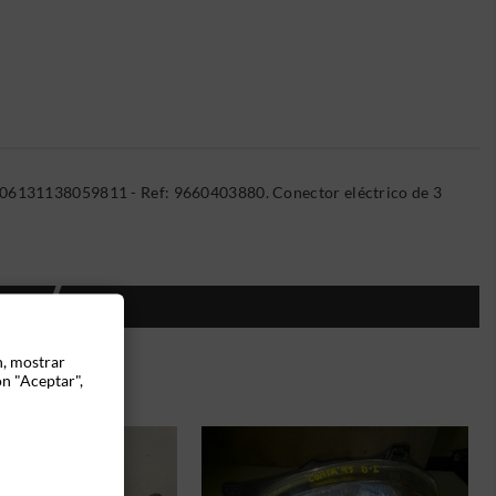
: 06131138059811 - Ref: 9660403880. Conector eléctrico de 3
ÍA:
n, mostrar
ón "Aceptar",