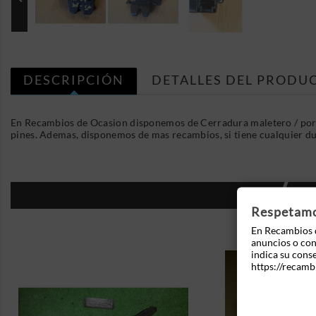
DESCRIPCIÓN
DETALLES DEL PRODU
En Recambios de Ocasion disponemos de Cerradura maletero / port
pines. Ademas, disponemos de mas recambios, si tiene cualquier d
16
Respetamos
En Recambios d
anuncios o cont
indica su cons
https://recamb