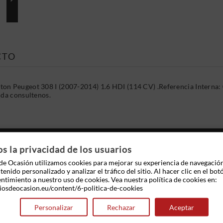
CTO
on Peugeot 308 I (2007-2014) 1.6 HDI (114 CV) .Referencia Interna
uda consultenos.
 OTROS PRODUCTOS EN LA MISMA CATEGOR
 la privacidad de los usuarios
e Ocasión utilizamos cookies para mejorar su experiencia de navegació
enido personalizado y analizar el tráfico del sitio. Al hacer clic en el bot
entimiento a nuestro uso de cookies. Vea nuestra política de cookies en:
iosdeocasion.eu/content/6-politica-de-cookies
Personalizar
Rechazar
Aceptar