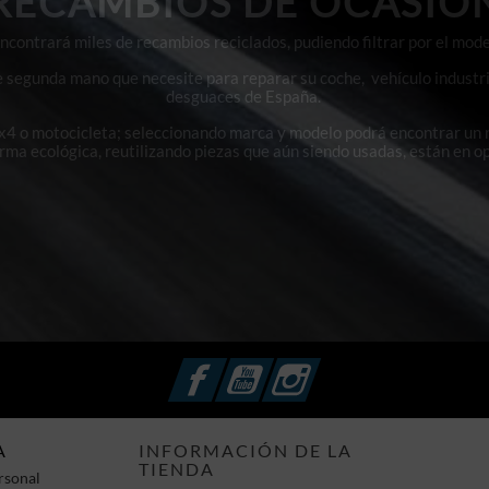
RECAMBIOS DE OCASIÓ
contrará miles de recambios reciclados, pudiendo filtrar por el mode
e segunda mano que necesite para reparar su coche, vehículo industri
desguaces de España.
4x4 o motocicleta; seleccionando marca y modelo podrá encontrar un
orma ecológica, reutilizando piezas que aún siendo usadas, están en o
Facebook
YouTube
Instagram
A
INFORMACIÓN DE LA
TIENDA
rsonal