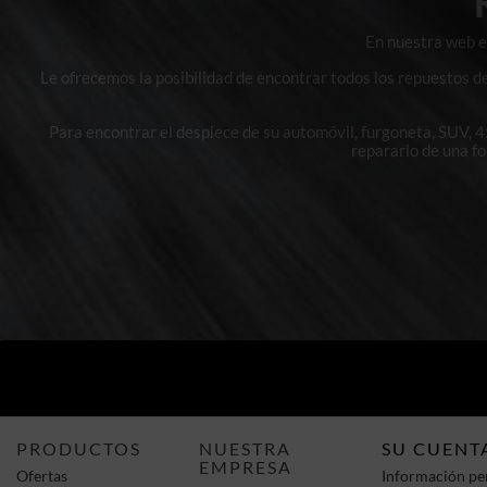
En nuestra web en
Le ofrecemos la posibilidad de encontrar todos los repuestos d
Para encontrar el despiece de su automóvil, furgoneta, SUV, 
repararlo de una f
PRODUCTOS
NUESTRA
SU CUENT
EMPRESA
Ofertas
Información pe