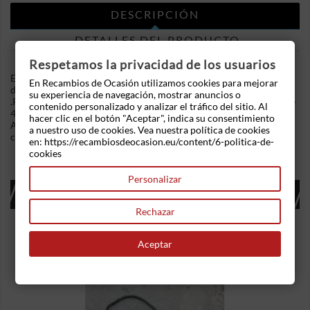
DESCRIPCIÓN
DETALLES DEL PRODUCTO
Respetamos la privacidad de los usuarios
En Recambios de Ocasion disponemos de Mando elevalunas
En Recambios de Ocasión utilizamos cookies para mejorar
delantero izquierdo Bmw Serie 5 Touring (E39) 525 tds (143 cv)
su experiencia de navegación, mostrar anuncios o
.Referencia Interna: 06131352153408 - Ref: 8368966. Botón de
contenido personalizado y analizar el tráfico del sitio. Al
4 elevalunas eléctricos y mando de regulación de retrovisores .
hacer clic en el botón "Aceptar", indica su consentimiento
Ademas, disponemos de mas recambios, si tiene cualquier duda
a nuestro uso de cookies. Vea nuestra política de cookies
consultenos.
en: https://recambiosdeocasion.eu/content/6-politica-de-
cookies
Personalizar
16 OTROS PRODUCTOS EN LA MISMA
CATEGORÍA:
Rechazar
Aceptar