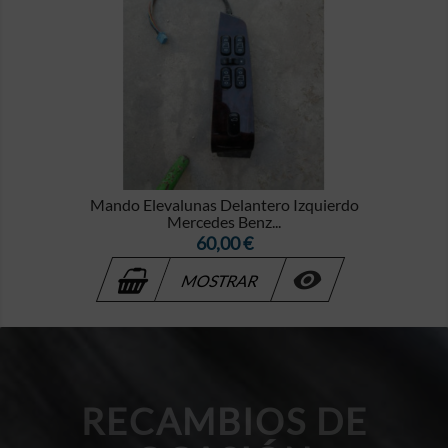
Mando Elevalunas Delantero Izquierdo
Mercedes Benz...
Precio
60,00 €

MOSTRAR
RECAMBIOS DE