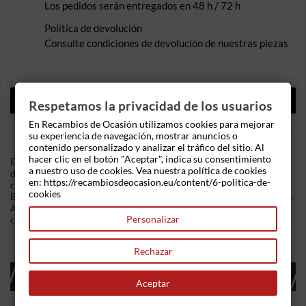
Los pedidos serán entregados en 48 h / 72 h
Política de devolución
Consulte condiciones de devolución de nuestras piezas
DESCRIPCIÓN
Respetamos la privacidad de los usuarios
DETALLES DEL PRODUCTO
En Recambios de Ocasión utilizamos cookies para mejorar
su experiencia de navegación, mostrar anuncios o
contenido personalizado y analizar el tráfico del sitio. Al
hacer clic en el botón "Aceptar", indica su consentimiento
En Recambios de Ocasion disponemos de Mando elevalunas
a nuestro uso de cookies. Vea nuestra política de cookies
delantero izquierdo Opel Vectra C (2002-2008) 1.9 CDTI (120
en: https://recambiosdeocasion.eu/content/6-politica-de-
cv) .Referencia Interna: 06131527276740 - Ref: 09185958.
cookies
Botón de elevalunas con botón de cierre y apertura de maletero.
Ademas, disponemos de mas recambios, si tiene cualquier duda
Personalizar
consultenos.
Rechazar
16 OTROS PRODUCTOS EN LA MISMA
CATEGORÍA:
Aceptar