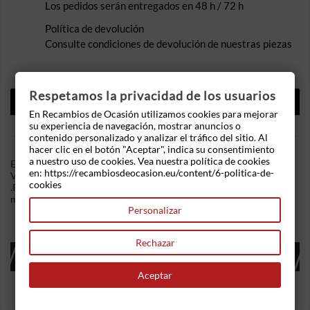
Los pedidos serán entregados en 48 h / 72 h
Política de devolución
Consulte condiciones de devolución de nuestras piezas
Respetamos la privacidad de los usuarios
DESCRIPCIÓN
En Recambios de Ocasión utilizamos cookies para mejorar
DETALLES DEL PRODUCTO
su experiencia de navegación, mostrar anuncios o
contenido personalizado y analizar el tráfico del sitio. Al
hacer clic en el botón "Aceptar", indica su consentimiento
a nuestro uso de cookies. Vea nuestra política de cookies
En Recambios de Ocasion disponemos de Tapón combustible
en: https://recambiosdeocasion.eu/content/6-politica-de-
Volkswagen Golf IV (1J1) (1997-2006) 1.9 TDI (110 cv)
cookies
.Referencia Interna: 10191835219162. Ademas, disponemos de
mas recambios, si tiene cualquier duda consultenos.
Personalizar
Rechazar
16 OTROS PRODUCTOS EN LA MISMA
CATEGORÍA:
Aceptar