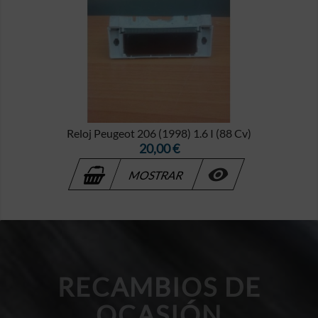
Reloj Peugeot 206 (1998) 1.6 I (88 Cv)
Precio
20,00 €

MOSTRAR
RECAMBIOS DE
OCASIÓN