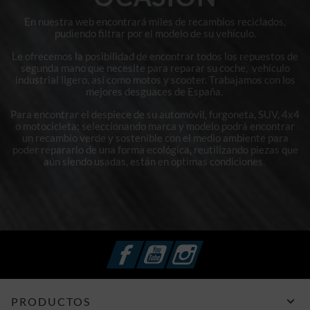
En nuestra web encontrará miles de recambios reciclados,
pudiendo filtrar por el modelo de su vehículo.
Le ofrecemos la posibilidad de encontrar todos los repuestos de
segunda mano que necesite para reparar su coche, vehículo
industrial ligero, así como motos y scooter. Trabajamos con los
mejores desguaces de España.
Para encontrar el despiece de su automóvil, furgoneta, SUV, 4x4
o motocicleta; seleccionando marca y modelo podrá encontrar
un recambio verde y sostenible con el medio ambiente para
poder repararlo de una forma ecológica, reutilizando piezas que
aún siendo usadas, están en optimas condiciones.
Facebook
YouTube
Instagram

PRODUCTOS