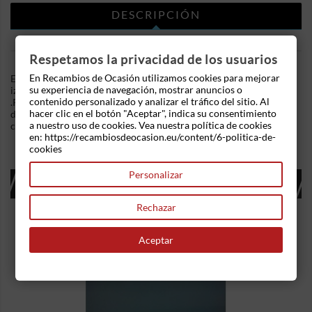
DESCRIPCIÓN
DETALLES DEL PRODUCTO
Respetamos la privacidad de los usuarios
En Recambios de Ocasión utilizamos cookies para mejorar
En Recambios de Ocasion disponemos de Piloto trasero
su experiencia de navegación, mostrar anuncios o
izquierdo Daewoo Lanos (KLAT) (1997-2003) 1.5 i (86 cv)
contenido personalizado y analizar el tráfico del sitio. Al
.Referencia Interna: 08101825522734. Lado porton . Ademas,
hacer clic en el botón "Aceptar", indica su consentimiento
disponemos de mas recambios, si tiene cualquier duda
a nuestro uso de cookies. Vea nuestra política de cookies
consultenos.
en: https://recambiosdeocasion.eu/content/6-politica-de-
cookies
Personalizar
16 OTROS PRODUCTOS EN LA MISMA
CATEGORÍA:
Rechazar
Aceptar