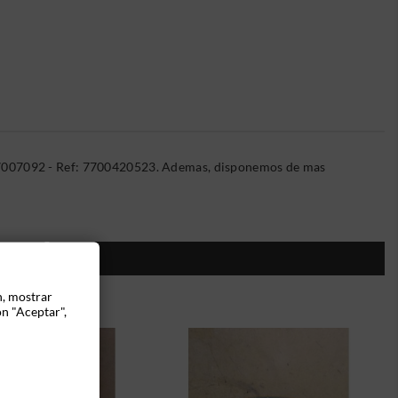
47007092 - Ref: 7700420523. Ademas, disponemos de mas
ÍA:
n, mostrar
ón "Aceptar",