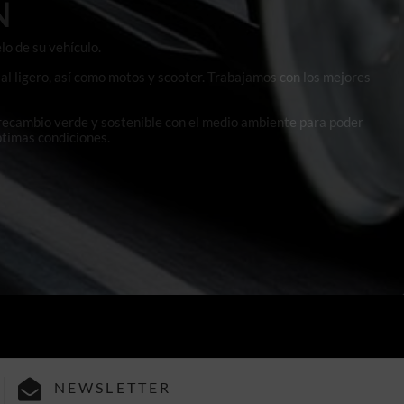
N
lo de su vehículo.
al ligero, así como motos y scooter. Trabajamos con los mejores
 recambio verde y sostenible con el medio ambiente para poder
ptimas condiciones.
NEWSLETTER