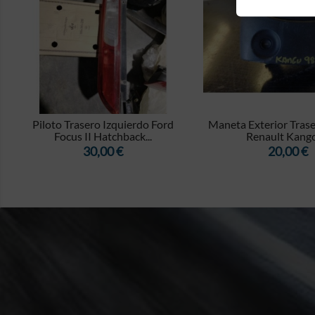


Piloto Trasero Izquierdo Ford
Maneta Exterior Tras
Focus II Hatchback...
Renault Kango
Precio
Precio
30,00 €
20,00 €