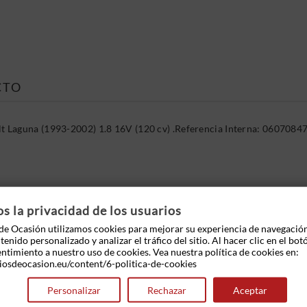
CTO
 Laguna (1993-2002) 1.8 16V (120 cv) .Referencia Interna: 060708
 OTROS PRODUCTOS EN LA MISMA CATEGOR
 la privacidad de los usuarios
e Ocasión utilizamos cookies para mejorar su experiencia de navegació
enido personalizado y analizar el tráfico del sitio. Al hacer clic en el bot
entimiento a nuestro uso de cookies. Vea nuestra política de cookies en:
iosdeocasion.eu/content/6-politica-de-cookies
Personalizar
Rechazar
Aceptar