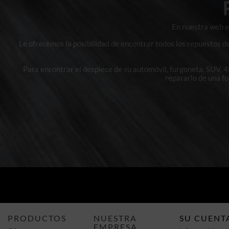
En nuestra web en
Le ofrecemos la posibilidad de encontrar todos los repuestos d
Para encontrar el despiece de su automóvil, furgoneta, SUV, 
repararlo de una f
PRODUCTOS
NUESTRA
SU CUENT
EMPRESA