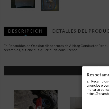
DESCRIPCIÓN
DETALLES DEL PRODU
En Recambios de Ocasion disponemos de Airbag Conductor Renault
recambios, si tiene cualquier duda consultenos.
16
Respetamos
En Recambios d
anuncios o cont
indica su cons
https://recamb