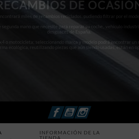
RECAMBIOS DE OCASIÓ
contrará miles de recambios reciclados, pudiendo filtrar por el mode
e segunda mano que necesite para reparar su coche, vehículo industri
desguaces de España.
4x4 o motocicleta; seleccionando marca y modelo podrá encontrar un
orma ecológica, reutilizando piezas que aún siendo usadas, están en o
Facebook
YouTube
Instagram
A
INFORMACIÓN DE LA
TIENDA