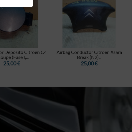


or Deposito Citroen C4
Airbag Conductor Citroen Xsara
Coupe (Fase I,...
Break (N2)...
Precio
Precio
25,00 €
25,00 €