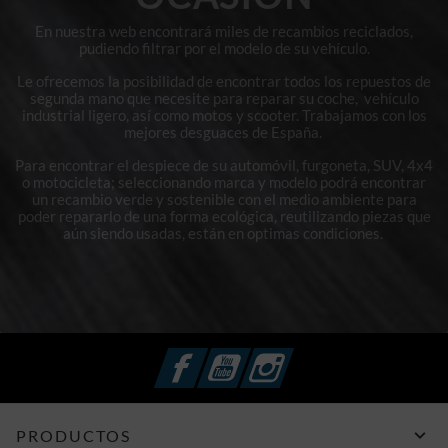
En nuestra web encontrará miles de recambios reciclados,
pudiendo filtrar por el modelo de su vehículo.
Le ofrecemos la posibilidad de encontrar todos los repuestos de
segunda mano que necesite para reparar su coche, vehículo
industrial ligero, así como motos y scooter. Trabajamos con los
mejores desguaces de España.
Para encontrar el despiece de su automóvil, furgoneta, SUV, 4x4
o motocicleta; seleccionando marca y modelo podrá encontrar
un recambio verde y sostenible con el medio ambiente para
poder repararlo de una forma ecológica, reutilizando piezas que
aún siendo usadas, están en optimas condiciones.
Facebook
YouTube
Instagram

PRODUCTOS