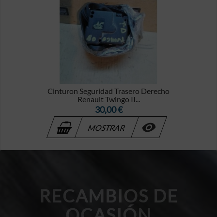
Cinturon Seguridad Trasero Derecho
Renault Twingo II...
Precio
30,00 €

MOSTRAR
RECAMBIOS DE
OCASIÓN