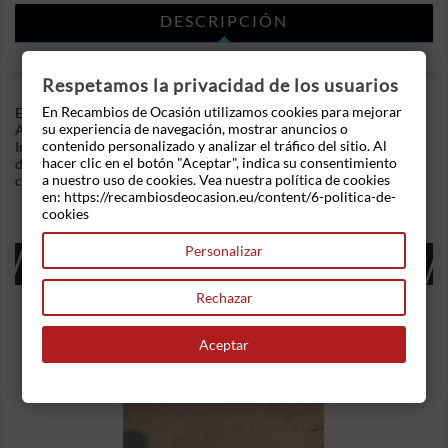
DESCRIPCIÓN
DETALLES DEL PRODUCTO
Respetamos la privacidad de los usuarios
En Recambios de Ocasión utilizamos cookies para mejorar
En Recambios de Ocasion disponemos de Mando calefaccion /
su experiencia de navegación, mostrar anuncios o
A/A Citroen Xantia (X1) (1993-1998) 1.9 D (69 cv) .Referencia
contenido personalizado y analizar el tráfico del sitio. Al
Interna: 03221849457928 - Ref: 90151-047/0000. Ademas,
hacer clic en el botón "Aceptar", indica su consentimiento
disponemos de mas recambios, si tiene cualquier duda
a nuestro uso de cookies. Vea nuestra política de cookies
consultenos.
en: https://recambiosdeocasion.eu/content/6-politica-de-
cookies
Personalizar
16 OTROS PRODUCTOS EN LA MISMA
CATEGORÍA:
Rechazar
Aceptar